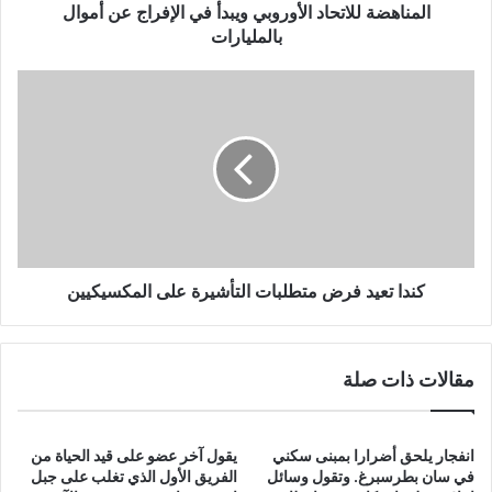
للاتحاد
المناهضة للاتحاد الأوروبي ويبدأ في الإفراج عن أموال
الأوروبي
بالمليارات
ويبدأ
في
كندا
الإفراج
تعيد
عن
فرض
أموال
متطلبات
بالمليارات
التأشيرة
على
المكسيكيين
كندا تعيد فرض متطلبات التأشيرة على المكسيكيين
مقالات ذات صلة
انفجار يلحق أضرارا بمبنى سكني
يقول آخر عضو على قيد الحياة من
في سان بطرسبرغ. وتقول وسائل
الفريق الأول الذي تغلب على جبل