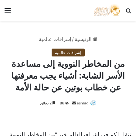
بحث عن
الق
الرئيسية
/
إشراقات عالمية
إشراقات عالمية
من المخاطر النووية إلى مساعدة
الأسر الشابة: أشياء يجب معرفتها
عن خطاب بوتين عن حالة الأمة
أرسل
eshrag
86
2 دقائق
بريدا
إلكترونيا
ننقل لكم في اشراق العالم خبر “من المخاطر النووية