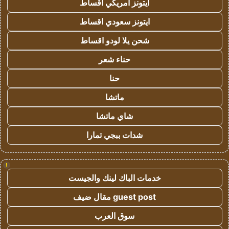
ايتونز امريكي اقساط
ايتونز سعودي اقساط
شحن يلا لودو اقساط
حناء شعر
حنا
ماتشا
شاي ماتشا
شدات ببجي تمارا
!
خدمات الباك لينك والجيست
guest post مقال ضيف
سوق العرب