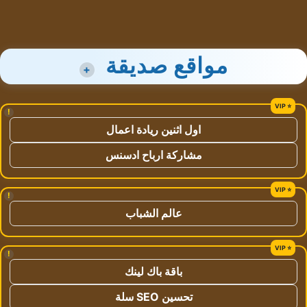
مواقع صديقة
+
!
اول اثنين ريادة اعمال
مشاركة ارباح ادسنس
!
عالم الشباب
!
باقة باك لينك
تحسين SEO سلة