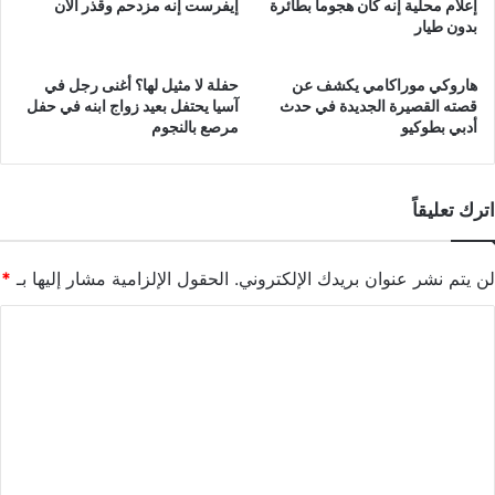
إعلام محلية إنه كان هجوما بطائرة
إيفرست إنه مزدحم وقذر الآن
بدون طيار
هاروكي موراكامي يكشف عن
حفلة لا مثيل لها؟ أغنى رجل في
قصته القصيرة الجديدة في حدث
آسيا يحتفل بعيد زواج ابنه في حفل
أدبي بطوكيو
مرصع بالنجوم
اترك تعليقاً
لن يتم نشر عنوان بريدك الإلكتروني.
الحقول الإلزامية مشار إليها بـ
*
ا
ل
ت
ع
ل
ي