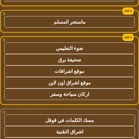
!
ماسنجر المسلم
!
ضوء التعليمي
صحيفة برق
موقع اشراقات
موقع اشراق اون لاين
اركان سياحة وسفر
!
مسك الكلمات في قوقل
اشراق التقنية