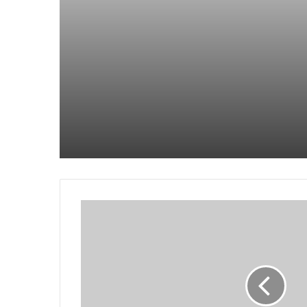
الصوت الرباعية: تحقق من
سعر iQoo Z9 5G مرجح قبل الإطلاق،
المواصفات والسعر هنا
وسيتنافس مع الهاتف (2a) وVivo T2
Pro 5G
يمكن أن يصل Apple Pencil (الجيل
الثالث) في مارس 2024: Tipster
تم إطلاق Samsung Galaxy M14
4G بسعر مخفض في الهند
Vivo V30 & Vivo V30 Pro 5G Go
رسميًا في الهند: يبدأ البيع في 14
مارس عبر Flipkart