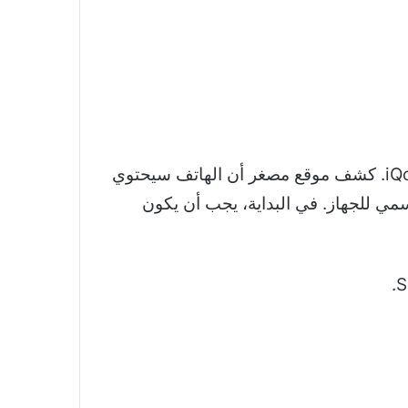
كشفت iQoo الأسبوع الماضي عن بعض المواصفات الرئيسية لهاتفها القادم من الفئة المتوسطة iQoo Z9. كشف موقع مصغر أن الهاتف سيحتوي
نا موعد الإطلاق الرسمي للجهاز. في البداية، يجب أن يكون