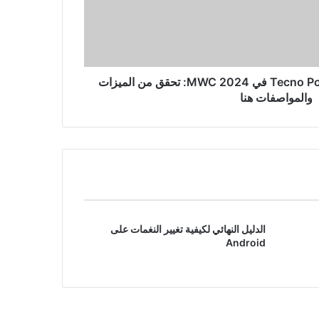
من العضلات إلى الكهربائية: دودج
تشارجر تتسارع بمحرك توربو بنزين
بست أسطوانات، وتودع محرك V8
تم الكشف عن Tecno Pova 6 Pro 5G في MWC 2024: تحقق من الميزات
والمواصفات هنا
الدليل النهائي لكيفية تغيير النغمات على
Android