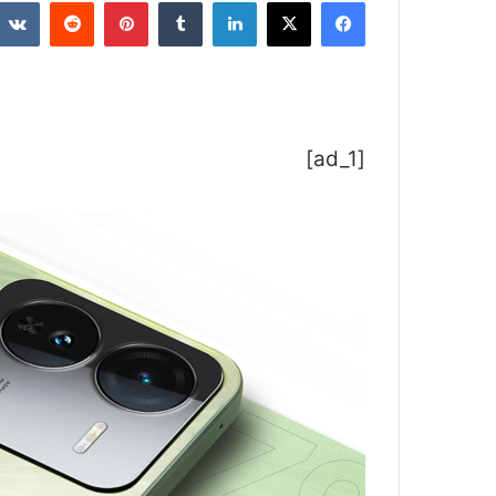
فيسبوك
‫X
لينكدإن
بينتيريست
[ad_1]