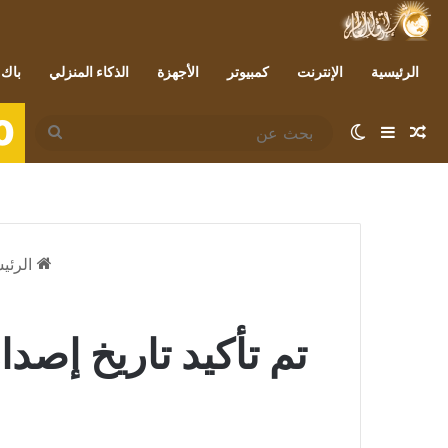
الرئيسية
الإنترنت
كمبيوتر
الأجهزة
الذكاء المنزلي
باك 
0
مقال عشوائي
إضافة عمود جانبي
الوضع المظلم
بحث
عن
الرئي
تم تأكيد تاريخ إصدار iQoo Z9: تحقق من المزيد من التفاصي