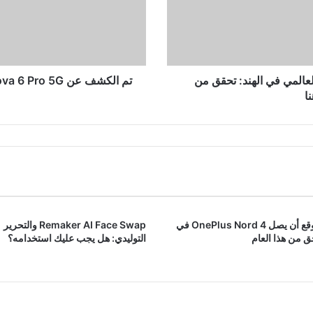
5G
في
MWC
2024:
تحقق
من
ع نظام الغالق العالمي في الهند: تحقق من
الميزات
ا
والمواصفات
هنا
من المتوقع أن يصل OnePlus Nord 4 في
Remaker AI Face Swap والتحرير
 من هذا العام
التوليدي: هل يجب عليك استخدامه؟