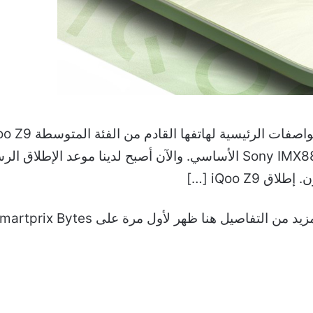
على Dimensity 7200 SoC ومستشعر Sony IMX882 الأساسي. والآن أصبح لدي
iQoo Z9 […]