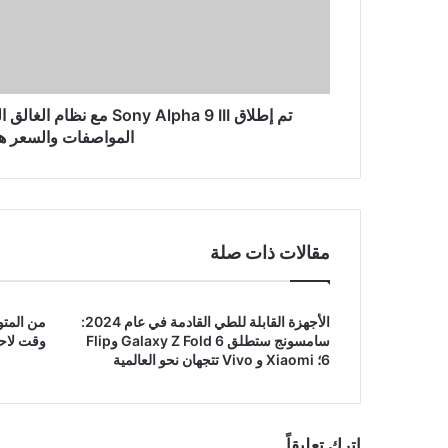
نظام
الغالق
العالمي
في
الهند:
تحقق
تم إطلاق Sony Alpha 9 III م
من
المواصفات والسعر هن
المواصفات
والسعر
هنا
مقالات ذات صلة
الأجهزة القابلة للطي القادمة في عام 2024:
سامسونج ستطلق Galaxy Z Fold 6 وFlip
وقت لاحق
6؛ Xiaomi و Vivo تتجهان نحو العالمية
اترك تعليقاً