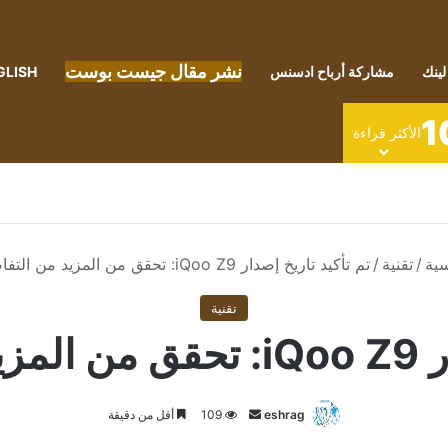
نشر مقال جيست بوست
لينك
مشاركة أرباح ادسنس
GLISH
1
الأكثر قراءة
سية
/
تقنية
/
تم تأكيد تاريخ إصدار iQoo Z9: تحقق من المزيد من التفاصيل هنا
تقنية
ل هنا
أرسل
eshrag
109
أقل من دقيقة
بريدا