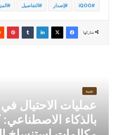
iQOO
إصدار
التفاصيل
المز
فيسبوك
‫X
لينكدإن
بينت
شاركها
أقرأ التالي
تقنية
عمليات الاحتيال في
بالذكاء الاصطناعي: 
مكالمات استنساخ ال