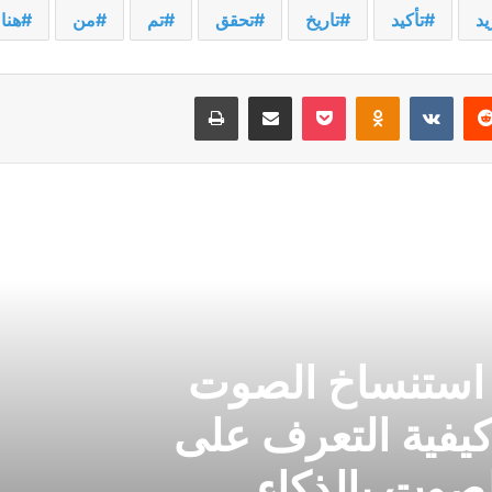
يد
تأكيد
تاريخ
تحقق
تم
من
هنا
يريست
‫Pocket
Odnoklassniki
مشاركة عبر البريد
طباعة
 استنساخ الصوت
كيفية التعرف على
صوت بالذكاء