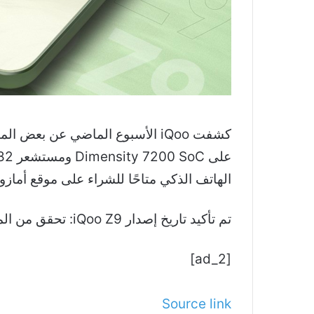
الهاتف الذكي متاحًا للشراء على موقع أمازون. إطلاق 
تم تأكيد تاريخ إصدار iQoo Z9: تحقق من المزيد من التفاصيل هنا ظهر لأول مرة على Smartprix Bytes.
[ad_2]
Source link