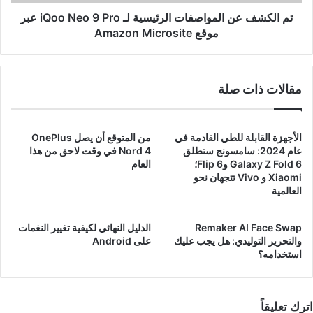
9
Pro
تم الكشف عن المواصفات الرئيسية لـ iQoo Neo 9 Pro عبر
عبر
موقع Amazon Microsite
موقع
Amazon
Microsite
مقالات ذات صلة
الأجهزة القابلة للطي القادمة في
من المتوقع أن يصل OnePlus
عام 2024: سامسونج ستطلق
Nord 4 في وقت لاحق من هذا
Galaxy Z Fold 6 وFlip 6؛
العام
Xiaomi و Vivo تتجهان نحو
العالمية
Remaker AI Face Swap
الدليل النهائي لكيفية تغيير النغمات
والتحرير التوليدي: هل يجب عليك
على Android
استخدامه؟
اترك تعليقاً