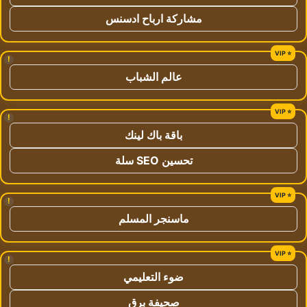
مشاركة ارباح ادسنس
!
عالم الشباب
!
باقة باك لينك
تحسين SEO سلة
!
ماسنجر المسلم
!
ضوء التعليمي
صحيفة برق