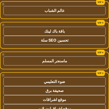
!
عالم الشباب
!
باقة باك لينك
تحسين SEO سلة
!
ماسنجر المسلم
!
ضوء التعليمي
صحيفة برق
موقع اشراقات
موقع اشراق اون لاين