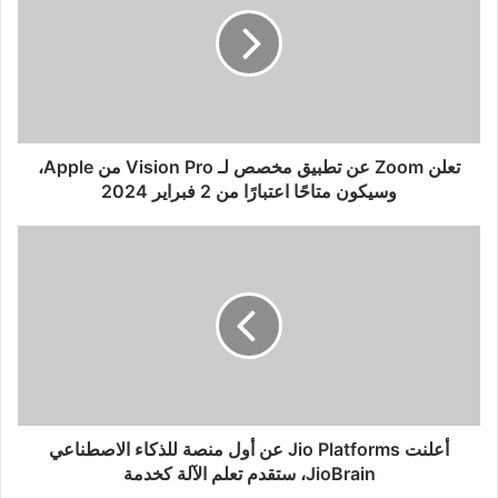
عن
تطبيق
مخصص
لـ
Vision
Pro
من
Apple،
تعلن Zoom عن تطبيق مخصص لـ Vision Pro من Apple،
وسيكون
وسيكون متاحًا اعتبارًا من 2 فبراير 2024
متاحًا
اعتبارًا
أعلنت
من
Jio
2
Platforms
فبراير
عن
2024
أول
منصة
للذكاء
الاصطناعي
JioBrain،
ستقدم
أعلنت Jio Platforms عن أول منصة للذكاء الاصطناعي
تعلم
JioBrain، ستقدم تعلم الآلة كخدمة
الآلة