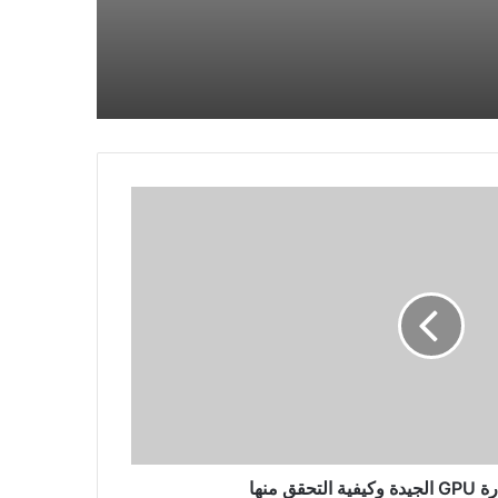
كيفية تقليل استخدام ذاكرة Firefox أو
وحدة المعالجة المركزية
كيفية تعطيل IPv6 في لينكس
8 نصائح لالتقاط صور أفضل ليلاً
باستخدام هاتف Android
9 من أفضل مواقع البحث عن أرقام
الهواتف والبحث عن الأشخاص
قق منها