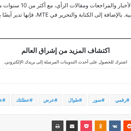
أمضت لورا ما يقرب من 20 ع
اكتشاف المزيد من إشراق العالم
اشترك للحصول على أحدث التدوينات المرسلة إلى بريدك الإلكتروني.
رقمي
صور
طوال
عرض
عطلتك
ع
يريست
‫Pocket
Odnoklassniki
مشاركة عبر البريد
طباعة