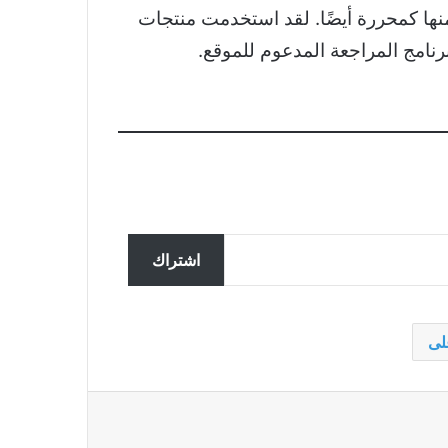
امًا في كتابة الأخبار والمراجعات ومقالات الرأي، مع أكثر من 10 سنوات منها كمحررة أيضًا. لقد استخدمت منتجات
ما هو تيمو، وهل هو شرعي؟
اشتراك
برنامج MS Paint لا يعمل على نظام
لى
التشغيل Windows؟ جرب هذه
الإصلاحات