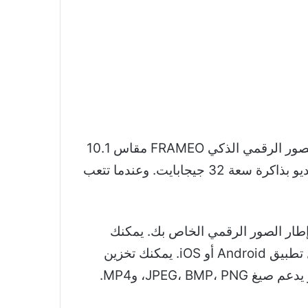
إنه لأمر رائع جدًا أن نجتمع مع الأصدقاء والعائلة خلال العطلات. إنها ذكريات لا تريد أن تنساها. مع إطار الصور الرقمي الذكي FRAMEO مقاس 10.1
بوصة، يمكنك إعادة النظر في ذكريات عطلتك طوال العام. شاهد العديد والعديد من الصور ومقاطع الفيديو بذاكرة سعة 32 جيجابايت. وعندما تتعب
Wi-Fi، يمكنك إرسال الصور ومقاطع الفيديو الصغيرة من خلال تطبيق FRAMEO إلى إطار الصور الرقمي الخاص بك. يمكنك
إرسالها من أي ركن من أركان العالم، ويمكن لأصدقائك وعائلتك إرسال الصور إلى إطارك أيضًا من خلال تطبيق Android أو iOS. يمكنك تخزين