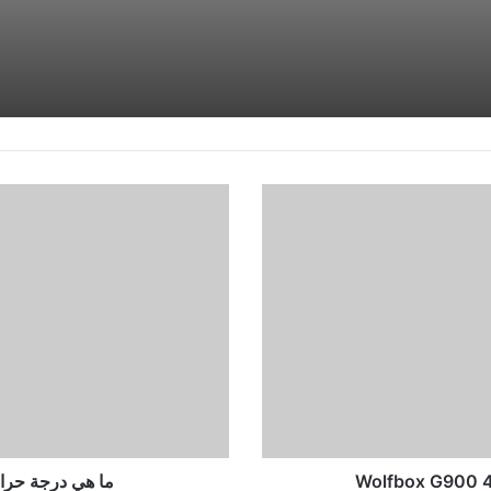
ما
هي
درجة
حرارة
GPU
الجيدة
وكيفية
التحقق
منها
ما هي درجة حرارة GPU الجيدة وكيفية التح