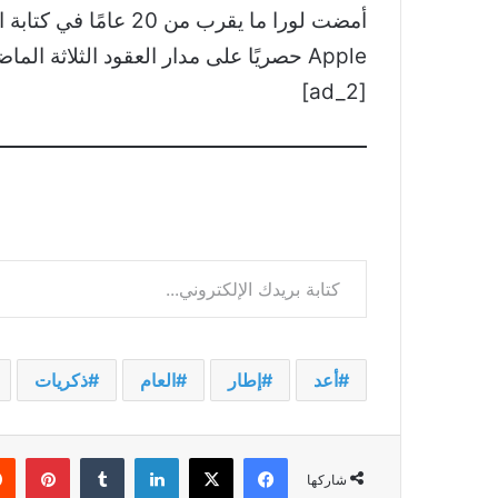
Apple حصريًا على مدار العقود الثلاثة الماضية. بالإضافة إلى الكتابة والتحرير في MTE، فإنها تدير أيضًا برنامج المراجعة المدعوم للموقع.
[ad_2]
كتابة بريدك الإلكتروني...
أعد
إطار
العام
ذكريات
فيسبوك
‫X
لينكدإن
بينت
شاركها