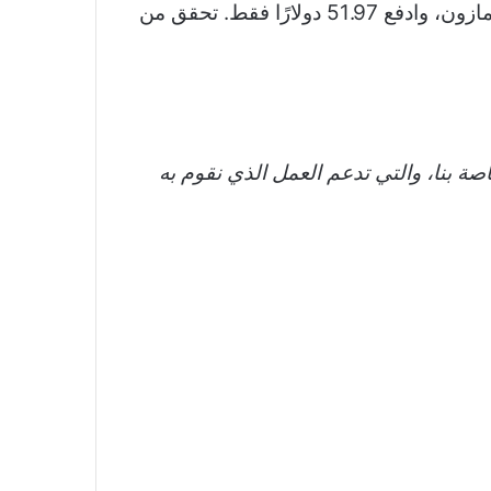
وفر 30% على هذا الإطار مقاس 10.1 بوصة، واحصل على خصم إضافي بنسبة 25% باستخدام قسيمة أمازون، وادفع 51.97 دولارًا فقط. تحقق من
روابط الخاصة بنا، والتي تدعم العمل الذي نقوم به