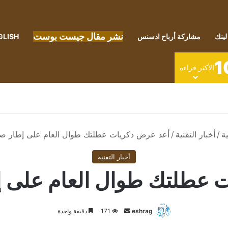
نشر مقال جيست بوست
لينك
مشاركة أرباح ادسنس
GLISH
1
الأكثر قراءة
ة
/
أخبار التقنية
/
أعد عرض ذكريات عطلتك طوال العام على إطار ص
أخبار التقنية
 عطلتك طوال العام على 
أرسل
eshrag
171
دقيقة واحدة
بريدا