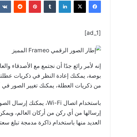
فيسبوك
‫X
لينكدإن
بينتيريست
[ad_1]
من ذكريات العطلة، يمكنك تغيير الصور في
العديد منها باستخدام ذاكرة مدمجة تبلغ سعتها 32 جيجابايت وتوسيعها باستخدام بطاقة micro SD. وهو يدعم صيغ JPEG، BMP، PNG