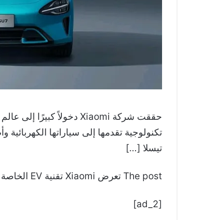
تيسلا […]
The post تعرض Xiaomi تقنية EV الخاصة بها عبر حدث Stride: الإعلان عن Xiaomi SU7 Sedan ظهر لأول مرة على Smartprix Bytes.
[ad_2]