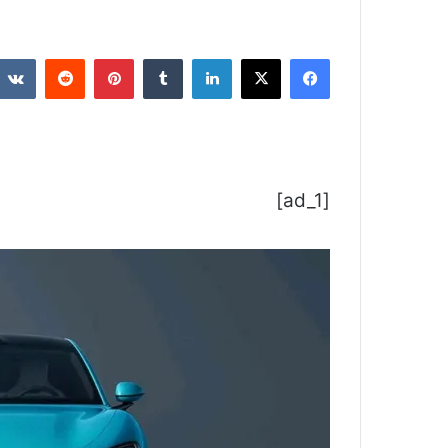
فيسبوك
‫X
لينكدإن
بينتيريست
[ad_1]