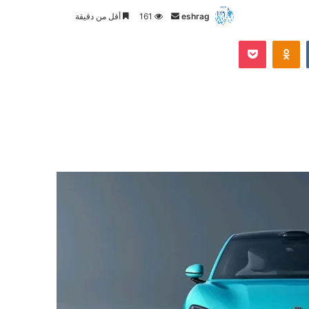
أرسل
eshrag
161
أقل من دقيقة
بريدا
Odnoklassniki
‫Pocket
إلكترونيا