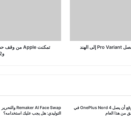
المبيعات/
الاستيراد
على
Watch
Series
9
وWatch
Ultra
تم إطلاق سلسلة iQOO Neo 9 في الصين: سيصل Pro Variant إلى الهند
2
وWatch Ultra 2 مؤقتًا
مؤقتًا
من المتوقع أن يصل OnePlus Nord 4 في
Remaker AI Face Swap والتحرير
 من هذا العام
التوليدي: هل يجب عليك استخدامه؟