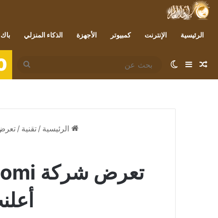
الرئيسية
الإنترنت
كمبيوتر
الأجهزة
الذكاء المنزلي
باك 
0
مقال عشوائي
إضافة عمود جانبي
الوضع المظلم
بحث
عن
الرئيسية
/
تقنية
/
تعرض شركة Xiaomi “تقنية EV” ال
أعلنت شرك