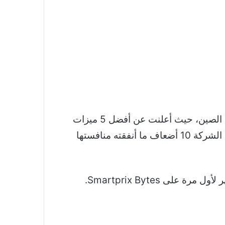
حققت شركة Xiaomi دخولاً كبيرًا إلى عالم السيارات الكهربائية. استضافت الشركة حدث “Stride” في الصين، حيث أعلنت عن أفضل 5 ميزات
تكنولوجية تقدمها إلى سياراتها الكهربائية وأطلقت النظرة الأولى لسيارتها السيدان SU7. لقد استثمرت الشركة 10 أضعاف ما أنفقته منافستها