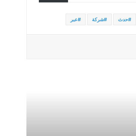
بالذكاء الاصطناعي وتكون في مأمن
من مثل هذه الاحتيالات
وصل Xiaomi 14 Ultra أخيرًا إلى الهند
حدث
شركة
عبر
بسعر 99999 روبية هندية
ماهيندرا XUV.e9 مذهلة بلوحة القيادة
ذات الشاشة الثلاثية – لمحة عن
المستقبل؛ تحقق من العروض هنا
Kuo: يقال إن شركة Apple تعمل على
جهاز MacBook قابل للطي مقاس
20.3 بوصة من المقرر أن يدخل الإنتاج
الضخم في عام 2027
تم إطلاق Lenovo Yoga Slim 7i
المزود بمعالج Intel Core Ultra 7
وذاكرة الوصول العشوائي (RAM)