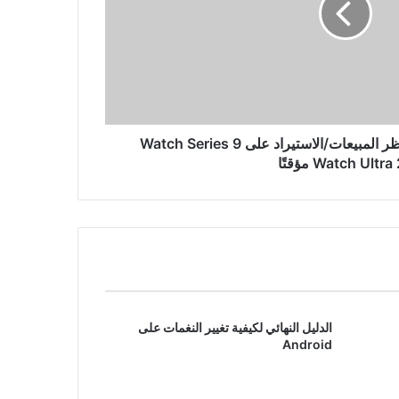
مارس عبر Flipkart
من العضلات إلى الكهربائية: دودج
تشارجر تتسارع بمحرك توربو بنزين
بست أسطوانات، وتودع محرك V8
تمكنت Apple من وقف حظر المبيعات/الاستيراد على Watch Series 9
الدليل النهائي لكيفية تغيير النغمات على
Android