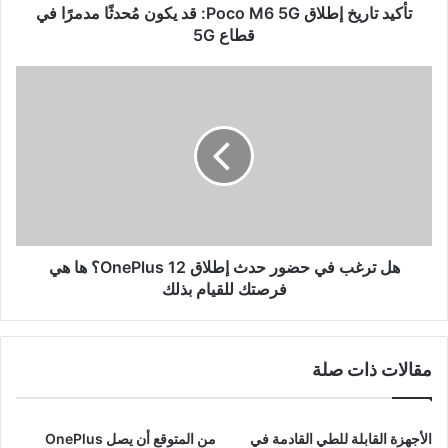
مدمرًا
تأكيد تاريخ إطلاق Poco M6 5G: قد يكون مُحدثًا مدمرًا في
في
قطاع 5G
قطاع
5G
هل
ترغب
في
حضور
حدث
إطلاق
OnePlus
12؟
ها
هي
هل ترغب في حضور حدث إطلاق OnePlus 12؟ ها هي
فرصتك
فرصتك للقيام بذلك
للقيام
بذلك
مقالات ذات صلة
الأجهزة القابلة للطي القادمة في
من المتوقع أن يصل OnePlus