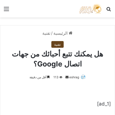
بحث عن
الق
الرئيسية
/
تقنية
تقنية
هل يمكنك تتبع أحبائك من جهات
اتصال Google؟
أرسل
eshrag
113
أقل من دقيقة
بريدا
إلكترونيا
[ad_1]