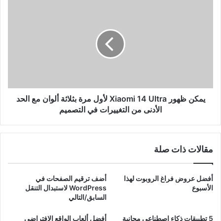
2024:
يمكن
إصدار
ظهور
المقطع
Xiaomi
الدعائي
14
الأول
Ultra
لأول
مرة
بثلاثة
ألوان
مع
يمكن ظهور Xiaomi 14 Ultra لأول مرة بثلاثة ألوان مع الحد
الحد
الأدنى من التغييرات في التصميم
الأدنى
من
التغييرات
في
مقالات ذات صلة
التصميم
أفضل عروض فراغ الروبوت لهذا
أضف ترقيم الصفحات في
الأسبوع
WordPress لاستبدال التنقل
السابق/التالي
5 تطبيقات ذكاء اصطناعي مجانية
أفضل ألعاب الواقع الافتراضي