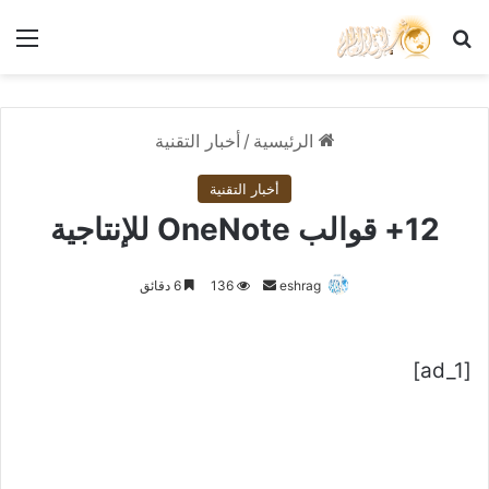
بحث عن
الق
الرئيسية
/
أخبار التقنية
أخبار التقنية
12+ قوالب OneNote للإنتاجية
أرسل
eshrag
136
6 دقائق
بريدا
إلكترونيا
[ad_1]