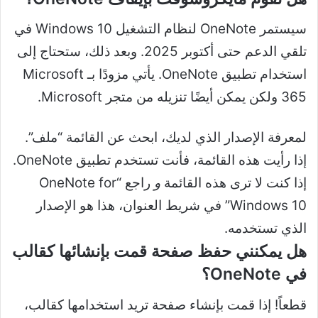
سيستمر OneNote لنظام التشغيل Windows 10 في
تلقي الدعم حتى أكتوبر 2025. وبعد ذلك، ستحتاج إلى
استخدام تطبيق OneNote. يأتي مزودًا بـ Microsoft
365 ولكن يمكن أيضًا تنزيله من متجر Microsoft.
لمعرفة الإصدار الذي لديك، ابحث عن القائمة “ملف”.
إذا رأيت هذه القائمة، فأنت تستخدم تطبيق OneNote.
إذا كنت لا ترى هذه القائمة
و
راجع “OneNote for
Windows 10” في شريط العنوان، هذا هو الإصدار
الذي تستخدمه.
هل يمكنني حفظ صفحة قمت بإنشائها كقالب
في OneNote؟
قطعاً! إذا قمت بإنشاء صفحة تريد استخدامها كقالب،