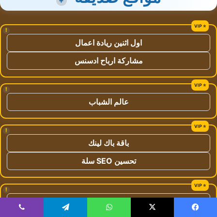
+
!
اول اثنين ريادة اعمال
مشاركة ارباح ادسنس
!
عالم الشباب
!
باقة باك لينك
تحسين SEO سلة
!
ماسنجر المسلم
يسبوك
‫X
واتساب
تيلقرام
ڤايبر