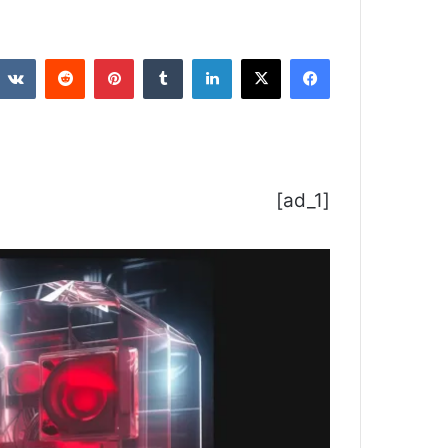
فيسبوك
‫X
لينكدإن
بينتيريست
[ad_1]