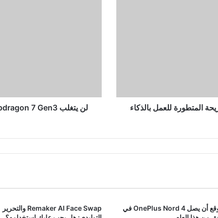
Snapdragon
7
Gen3
على
سابقه؛
مهيأ
للأجهزة
متوسطة
المدى
م Nvidia بترقية الشريحة المتطورة للعمل بالذكاء
لن يتغلب Snapdragon 7 Gen3 على سابقه؛ مهيأ للأجهزة متوسطة المدى
من المتوقع أن يصل OnePlus Nord 4 في
Remaker AI Face Swap والتحرير
 من هذا العام
التوليدي: هل يجب عليك استخدامه؟