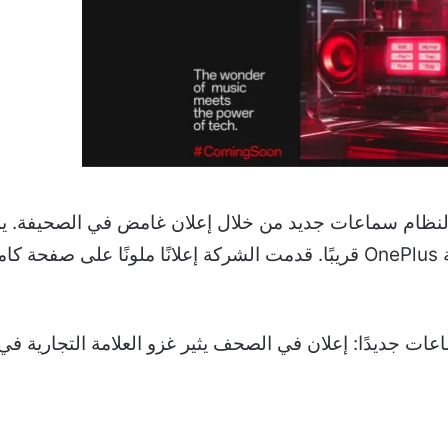
نظام مكبرات صوت متطور قد تطلقه شركة OnePlus قريبًا. قدمت الشركة إعلان
OnePl قريبًا نظام سماعات جديدًا: إعلان في الصحف يثير غزو العلامة الت