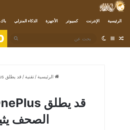
الرئيسية
الإنترنت
كمبيوتر
الأجهزة
الذكاء المنزلي
باك 
0
مقال عشوائي
إضافة عمود جانبي
الوضع المظلم
بحث
عن
الرئيسية
/
تقنية
/
قد يطلق OnePlus قريبًا نظام سماعات جديدًا: إعلان في إحدى الصحف يثير غزو العلامة التجارية في هذا القطاع
الصحف يثير