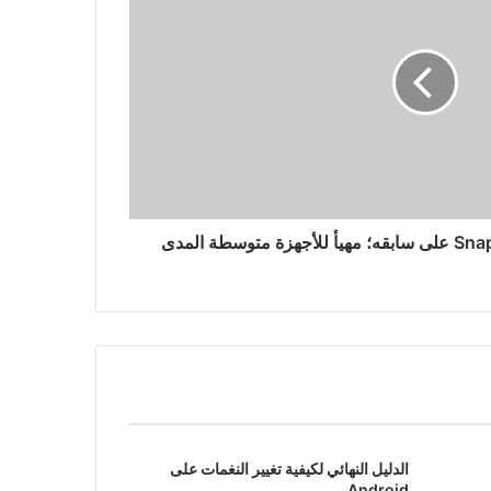
Vivo V30 & Vivo V30 Pro 5G Go
رسميًا في الهند: يبدأ البيع في 14
مارس عبر Flipkart
من العضلات إلى الكهربائية: دودج
تشارجر تتسارع بمحرك توربو بنزين
بست أسطوانات، وتودع محرك V8
الدليل النهائي لكيفية تغيير النغمات على
Android