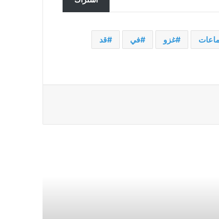
عمليات الاحتيال في استنساخ الصوت
بالذكاء الاصطناعي: كيفية التعرف
على مكالمات استنساخ الصوت
بالذكاء الاصطناعي وتكون في مأمن
اعات
غزو
في
قد
من مثل هذه الاحتيالات
وصل Xiaomi 14 Ultra أخيرًا إلى الهند
بسعر 99999 روبية هندية
ماهيندرا XUV.e9 مذهلة بلوحة القيادة
ذات الشاشة الثلاثية – لمحة عن
المستقبل؛ تحقق من العروض هنا
Kuo: يقال إن شركة Apple تعمل على
جهاز MacBook قابل للطي مقاس
20.3 بوصة من المقرر أن يدخل الإنتاج
الضخم في عام 2027