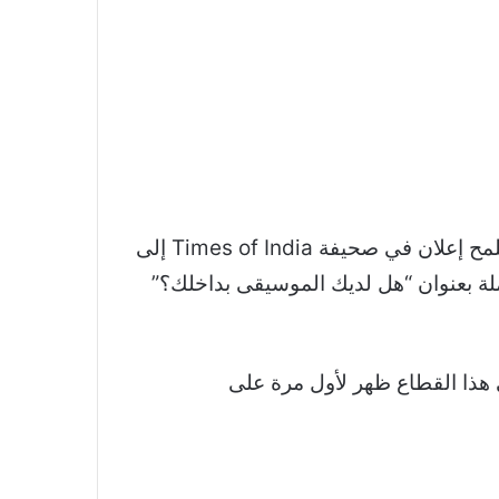
قام عملاق التكنولوجيا OnePlus بالتشويق لنظام سماعات جديد من خلال إعلان غامض في الصحيفة. يلمح إعلان في صحيفة Times of India إلى
ًا ملونًا على صفحة كاملة بعنوان “هل لديك الموسيقى بداخلك؟”
جارية في هذا القطاع ظهر لأول مرة على