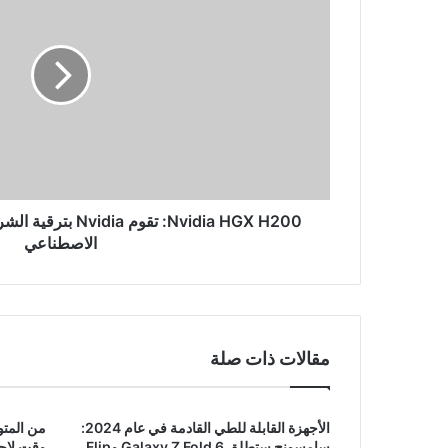
H200:
تقوم
Nvidia
بترقية
الشريحة
المتطورة
للعمل
بالذكاء
الاصطناعي
Nvidia HGX H200: تقو
الاصطناعي
مقالات ذات صلة
الأجهزة القابلة للطي القادمة في عام 2024:
سامسونج ستطلق Galaxy Z Fold 6 وFlip
وقت لاحق