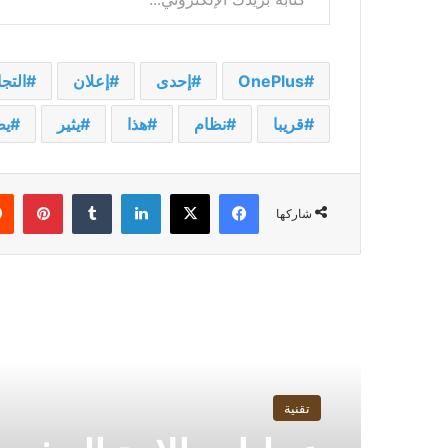
OnePlus
إحدى
إعلان
التجا
قريبا
نظام
هذا
يثير
يط
فيسبوك
‫X
لينكدإن
بينت
شاركها
أقرأ التالي
تقنية