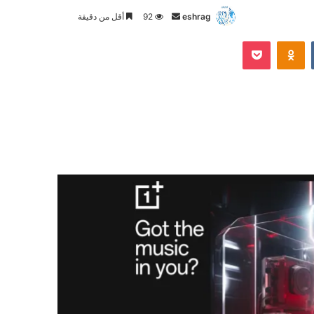
أرسل
eshrag
92
أقل من دقيقة
بريدا
Odnoklassniki
‫Pocket
إلكترونيا