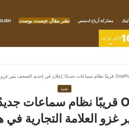
نشر مقال جيست بوست
لينك
مشاركة أرباح ادسنس
GLISH
1
الأكثر قراءة
تقنية
قد يطلق OnePlus قريبًا نظام سماعا
 غزو العلامة التجارية في ه