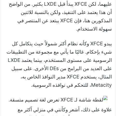
عليهما، لكن XFCE يبدأ قبل LXDE بكثير. من الواضح
أن هذا يعتمد على التنفيذ، ولكن بالنسبة للاثنين
المذكورين هنا، فإن XFCE يبتعد عن المنتصر في
سهولة الاستخدام.
يبدو XFCE وكأنه نظام أكثر شمولاً حيث يتكامل كل
شيء بإحكام. غالبًا ما يأتي مع مجموعة من التطبيقات
الرسومية على مستوى المستخدم، بينما يعتمد LXDE
على العديد من البرامج من DEs الأخرى. على سبيل
المثال، يستخدم XFCE مدير النوافذ الخاص به،
Metacity، للتحكم في نوافذه الرسومية.
علاوة على ذلك، أشعر وكأنني في منزلي أكثر مع