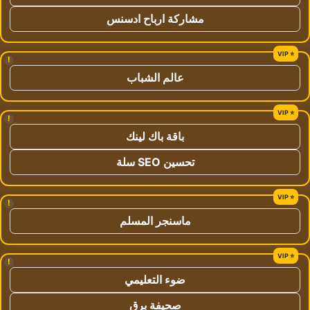
مشاركة ارباح ادسنس
!
عالم الشباب
!
باقة باك لينك
تحسين SEO سلة
!
ماسنجر المسلم
!
ضوء التعليمي
صحيفة برق