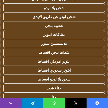
شحن يلا لودو
شحن لودو عن طريق الايدي
شعبية ببجي
بطاقات ايتونز
بلايستيشن ستور
شدات ببجي اقساط
ايتونز امريكي اقساط
ايتونز سعودي اقساط
شحن يلا لودو اقساط
حناء شعر
حنا
ماتشا
يسبوك
‫X
واتساب
تيلقرام
ڤايبر