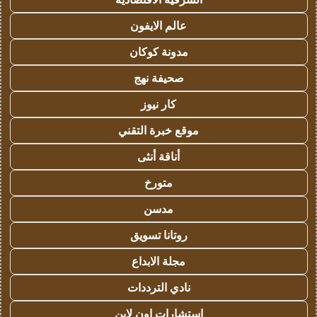
عالم الايفون
مدونة كوكان
صحيفة نهج
كار نيوز
موقع خبرة التقني
أناقة أنثى
متورخ
مدسن
روتانا تسويق
مجلة الابداع
نادي الترددات
استشارات اون لاين