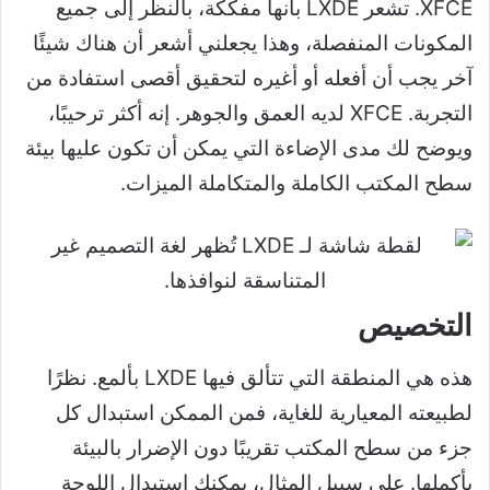
XFCE. تشعر LXDE بأنها مفككة، بالنظر إلى جميع
المكونات المنفصلة، ​​وهذا يجعلني أشعر أن هناك شيئًا
آخر يجب أن أفعله أو أغيره لتحقيق أقصى استفادة من
التجربة. XFCE لديه العمق والجوهر. إنه أكثر ترحيبًا،
ويوضح لك مدى الإضاءة التي يمكن أن تكون عليها بيئة
سطح المكتب الكاملة والمتكاملة الميزات.
التخصيص
هذه هي المنطقة التي تتألق فيها LXDE بألمع. نظرًا
لطبيعته المعيارية للغاية، فمن الممكن استبدال كل
جزء من سطح المكتب تقريبًا دون الإضرار بالبيئة
بأكملها. على سبيل المثال، يمكنك استبدال اللوحة