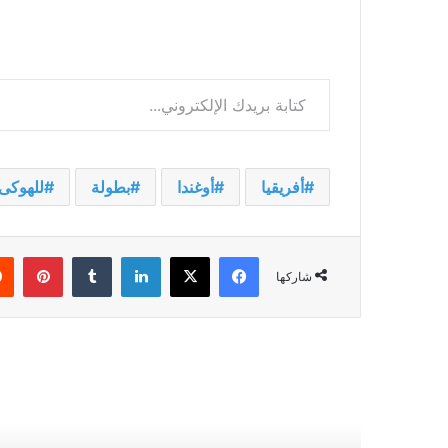
كتابة بريدك الإلكتروني...
أفريقيا
أوغندا
بطولة
للهوكى
فيسبوك
‫X
لينكدإن
بينت
شاركها
أقرأ التالي