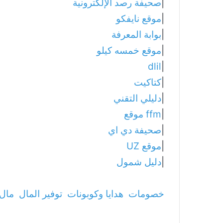
|
صحيفة رصد الإلكترونية
|
موقع نايفكو
|
بوابة المعرفة
|
موقع خمسه كيلو
dlil
|
|
كتاكيت
|
دليلي التقني
|
ffm موقع
|
صحيفة دي اي
|
موقع UZ
|
دليل شمول
خصومات
هدايا وكوبونات
توفير المال
مال 