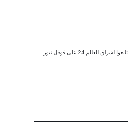
نشكر لكم اهتمامكم وقراءتكم لخبر منتخب مصر يهزم أوغندا 9/ 1 ويصعد لنهائى بطولة أفريقيا للهوكى تابعوا اشراق العالم 24 على قوقل نيوز