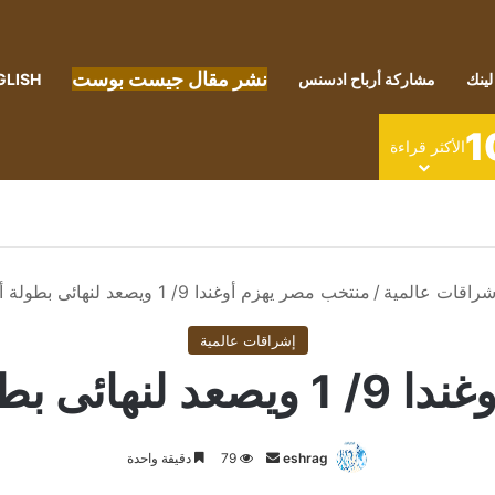
نشر مقال جيست بوست
لينك
مشاركة أرباح ادسنس
GLISH
1
الأكثر قراءة
شراقات عالمية
/
منتخب مصر يهزم أوغندا 9/ 1 ويصعد لنهائى بطولة أفريقيا للهوكى
إشراقات عالمية
فريقيا للهوكى
أرسل
eshrag
79
دقيقة واحدة
بريدا