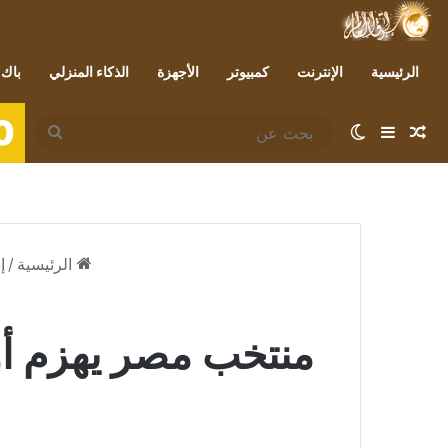
الرئيسية
الإنترنت
كمبيوتر
الأجهزة
الذكاء المنزلي
باك 
0
مقال عشوائي
إضافة عمود جانبي
الوضع المظلم
بحث
عن
الرئيسية
/
إ
منتخب مصر يهزم أوغندا 9/ 1 ويصعد لنهائى بطولة أ