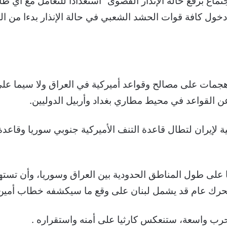
اع برفع حالة الإنذار القصوى “استعدادا للتعامل مع أي طارئ
ان دخول كافة قوات الحشد الشعبي في حالة الإنذار بدءا من ا
جمات على مصالح وقواعد أميركية في العراق ولا سيما على ق
عن القواعد في محيط مطاري بغداد وأربيل الدوليين.
ة لإيران لتطال قاعدة التنف الأميركية جنوبي سوريا وقاع
 على طول المناطق الحدودية بين العراق وسوريا، وأن تستهد
 تحرك عام قد يشمل لبنان على وقع ما سيكشفه خطاب أمين
حرب واسعة، ستنعكس كارثيا على أمنه واستقراره .