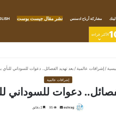
نشر مقال جيست بوست
لينك
مشاركة أرباح ادسنس
GLISH
1
الأكثر قراءة
يسية
/
إشراقات عالمية
/
بعد تهديد الفصائل.. دعوات للسوداني للنأي ب
إشراقات عالمية
فصائل.. دعوات للسوداني لل
أرسل
eshrag
95
2 دقائق
بريدا