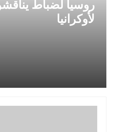
روسيا لضباط يناقش
لأوكرانيا
ديلسون
كامونى
يتقدم
لفريق