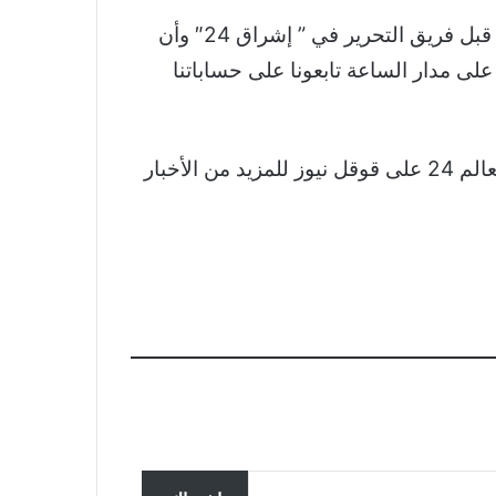
والجدير بالذكر أن خبر بعد تهديد الفصائل.. دعوات للسوداني للنأي بالعراق تم اقتباسه والتعديل عليه من قبل فريق التحرير في ” إشراق 24″ وأن
لى مدار الساعة تابعونا على حساباتنا
لأخبار
تحقق ألمانيا في تسجيل مزعوم
سربته روسيا لضباط يناقشون