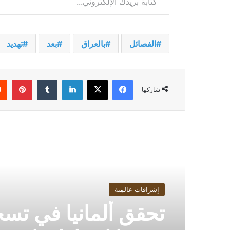
الفصائل
بالعراق
بعد
تهديد
فيسبوك
‫X
لينكدإن
بينت
شاركها
أقرأ التالي
إشراقات عالمية
تحقق ألمانيا في تس