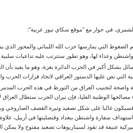
شمري، في حوار مع “موقع سكاي نيوز عربية”:
م الضغوط التي يمارسها حزب الله اللبناني والمحور الذي يم
 واشنطن وعداء لها، وهو تطور ستترتب عليه تداعيات سلبية
ل بشكل أكبر في الحرب الدائرة بغزة، وهو ما يفيد بأن ا
ية التي نص عليها الدستور العراقي لاتخاذ قرارات الحرب وا
ربة واضحة لتجنيب العراق من التورط في هذه الحرب المدمر
 مصالحها الوطنية العليا، فإن نيران الحرب ستطال العراق لا
، فسيكون غالبا على شكل تصعيد وتيرة القصف الصاروخي و
كاستهداف سفارة واشنطن ببغداد وقنصليتها في أربيل، علاوة
ركية عنيفة قد تقود لسيناريوهات تصعيد مفتوح ولا يمكن ال