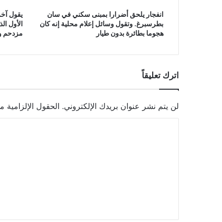
انفجار يلحق أضرارا بمبنى سكني في سان
يقول آخر
بطرسبرغ. وتقول وسائل إعلام محلية إنه كان
الأول ال
هجوما بطائرة بدون طيار
مزدحم وق
اترك تعليقاً
لن يتم نشر عنوان بريدك الإلكتروني.
الحقول الإلزامية مش
ا
ل
ت
ع
ل
ي
ق