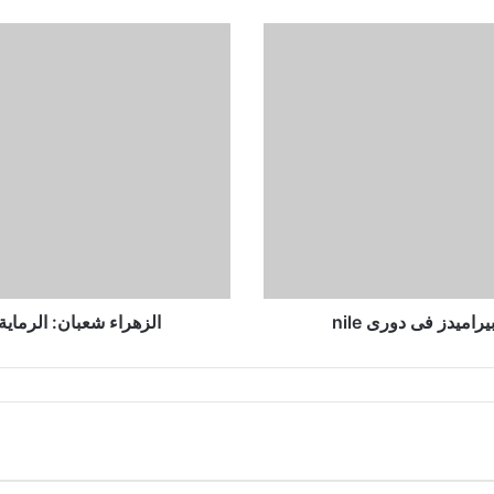
الزهراء
شعبان:
الرماية
تعتمد
على
الموهبة
وأسرتى
أكبر
داعم
لى
ميدز فى دورى nile
الزهراء شعبان: الرماية