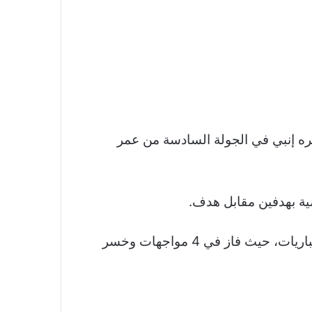
ظيره إنبي في الجولة السادسة من عمر
ضية بهدفين مقابل هدف.
ويحتل مودرن فيوتشر المركز الثاني في جدول مسابقة الدوري برصيد 12 نقطة حصدها بعدما خاض 5 مباريات، حيث فاز في 4 مواجهات وخسر