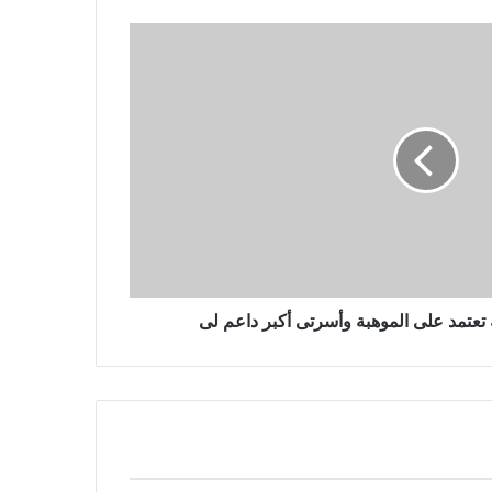
موسكو
يتقدم المتشددون في الانتخابات
البرلمانية الإيرانية التي ربما شهدت
نسبة مشاركة منخفضة بشكل قياسي
مقتل 3 أشخاص في غارة جوية روسية
بطائرة بدون طيار على مدينة أوديسا
الساحلية الأوكرانية
 تعتمد على الموهبة وأسرتى أكبر داعم لى