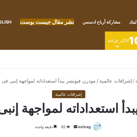
نشر مقال جيست بوست
لينك
مشاركة أرباح ادسنس
GLISH
1
الأكثر قراءة
/
إشراقات عالمية
/
مودرن فيوتشر يبدأ استعداداته لمواجهة إنبى فى دور
إشراقات عالمية
أ استعداداته لمواجهة إنبى ف
أرسل
eshrag
62
دقيقة واحدة
بريدا