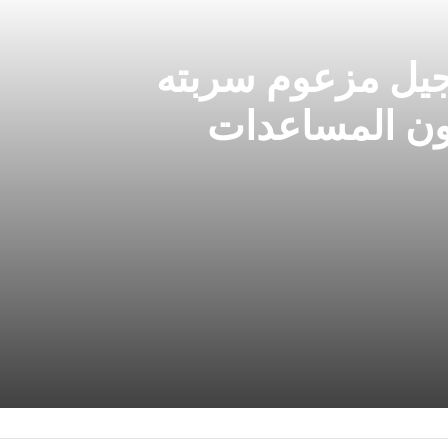
جيل مزعوم سربته
ون المساعدات