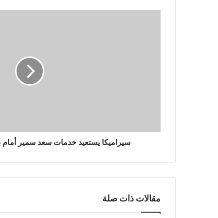
سيراميكا
يستعيد
خدمات
سعد
سمير
أمام
بيراميدز
فى
دورى
nile
سيراميكا يستعيد خدمات سعد سمير أمام بيرا
مقالات ذات صلة