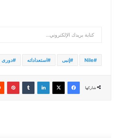
كتابة بريدك الإلكتروني...
Nile
إنبى
استعداداته
دورى
فيسبوك
‫X
لينكدإن
بينت
شاركها
أقرأ التالي