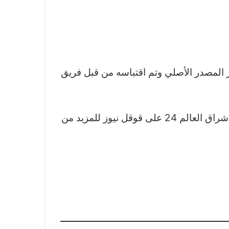
أ استعداداته لمواجهة إنبى فى دورى Nile قد سبق نشره عبر المصدر الأصلي وتم اقتباسه من قبل فريق
نشكر لكم اهتمامكم وقراءتكم لخبر مودرن فيوتشر يبدأ استعداداته لمواجهة إنبى فى دورى Nile تابعوا اشراق العالم 24 على قوقل نيوز للمزيد من