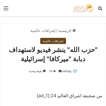
بحث عن
الق
الرئيسية
/
إشراقات عالمية
إشراقات عالمية
"حزب الله" ينشر فيديو لاستهداف
دبابة "ميركافا" إسرائيلية
أرسل
eshrag
74
دقيقة واحدة
بريدا
إلكترونيا
من صحيفة اشراق العالم 24:[ad_1]