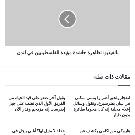
تظاهرة
حاشدة
مؤيدة
للفلسطينيين
في
لندن
بالفيديو: تظاهرة حاشدة مؤيدة للفلسطينيين في لندن
مقالات ذات صلة
انفجار يلحق أضرارا بمبنى سكني
يقول آخر عضو على قيد الحياة من
في سان بطرسبرغ. وتقول وسائل
الفريق الأول الذي تغلب على جبل
إعلام محلية إنه كان هجوما بطائرة
إيفرست إنه مزدحم وقذر الآن
بدون طيار
هاروكي موراكامي يكشف عن
حفلة لا مثيل لها؟ أغنى رجل في