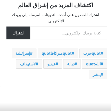
اكتشاف المزيد من إشراق العالم
اشترك للحصول على أحدث التدوينات المرسلة إلى بريدك
الإلكتروني.
كتابة بريدك الإلكتروني...
اشتراك
quotحزب
quotميركافاquot
إسرائيلية
اللهquot
دبابة
فيديو
لاستهداف
ينشر