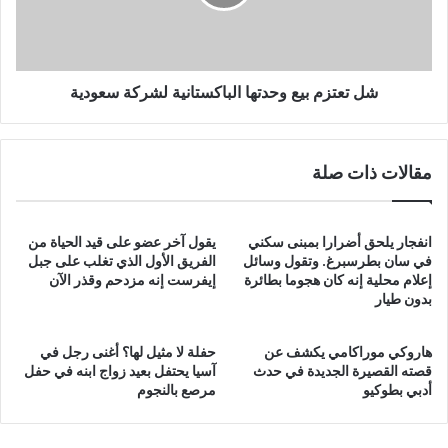
لشركة
سعودية
شل تعتزم بيع وحدتها الباكستانية لشركة سعودية
مقالات ذات صلة
انفجار يلحق أضرارا بمبنى سكني
يقول آخر عضو على قيد الحياة من
في سان بطرسبرغ. وتقول وسائل
الفريق الأول الذي تغلب على جبل
إعلام محلية إنه كان هجوما بطائرة
إيفرست إنه مزدحم وقذر الآن
بدون طيار
هاروكي موراكامي يكشف عن
حفلة لا مثيل لها؟ أغنى رجل في
قصته القصيرة الجديدة في حدث
آسيا يحتفل بعيد زواج ابنه في حفل
أدبي بطوكيو
مرصع بالنجوم