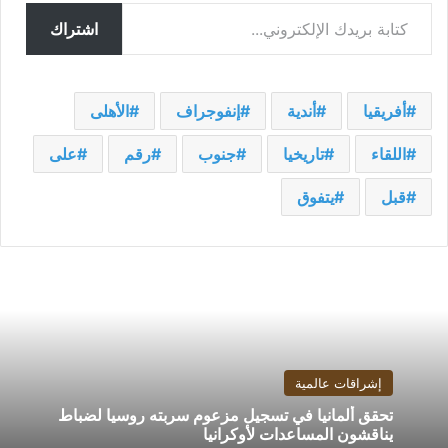
كتابة بريدك الإلكتروني...
اشتراك
أفريقيا
أندية
إنفوجراف
الأهلى
اللقاء
تاريخيا
جنوب
رقم
على
قبل
يتفوق
إشراقات عالمية
تحقق ألمانيا في تسجيل مزعوم سربته روسيا لضباط
يناقشون المساعدات لأوكرانيا