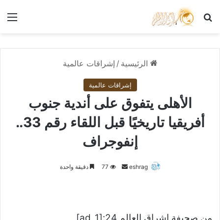
بحث عن
الق
الرئيسية
/
إشراقات عالمية
إشراقات عالمية
الأهلى يتفوق على أندية جنوب
أفريقيا تاريخيًا قبل اللقاء رقم 33..
إنفوجراف
أرسل
eshrag
77
دقيقة واحدة
بريدا
إلكترونيا
من صحيفة اشراق العالم 24:[ad_1]