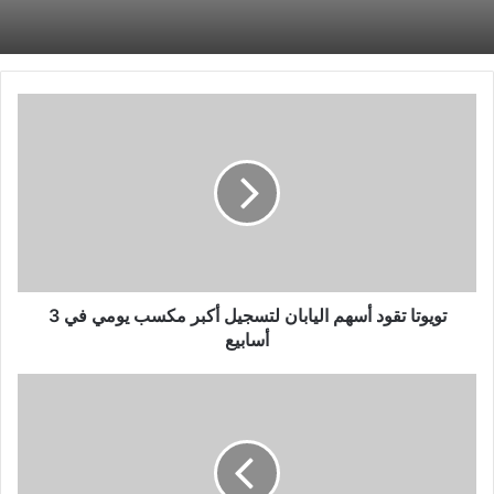
تويوتا
تقود
أسهم
اليابان
لتسجيل
أكبر
مكسب
يومي
في
3
تويوتا تقود أسهم اليابان لتسجيل أكبر مكسب يومي في 3
أسابيع
أسابيع
شل
تعتزم
بيع
وحدتها
الباكستانية