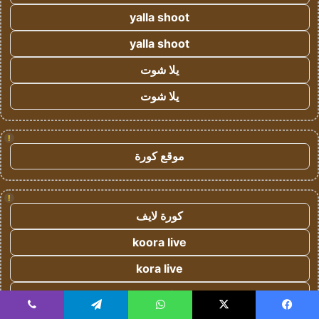
yalla shoot
yalla shoot
يلا شوت
يلا شوت
!
موقع كورة
!
كورة لايف
koora live
kora live
koora live
يسبوك
‫X
واتساب
تيلقرام
ڤايبر