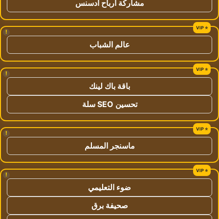
مشاركة ارباح ادسنس
!
عالم الشباب
!
باقة باك لينك
تحسين SEO سلة
!
ماسنجر المسلم
!
ضوء التعليمي
صحيفة برق