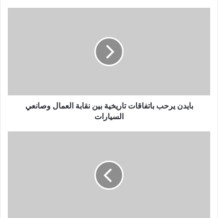
بايدن
يرحب
باتفاقات
تاريخية
بين
نقابة
العمال
وصانعي
السيارات
بايدن يرحب باتفاقات تاريخية بين نقابة العمال وصانعي
السيارات
اتحاد
الكرة
يحصل
على
موافقة
أمنية
بحضور
6
آلاف