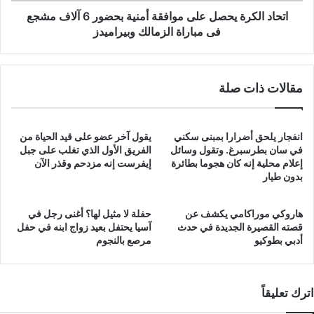
مشجع
اتحاد الكرة يحصل على موافقة أمنية بحضور 6 آلاف مشجع
فى
فى مباراة الزمالك وبيراميدز
مباراة
الزمالك
وبيراميدز
مقالات ذات صلة
انفجار يلحق أضرارا بمبنى سكني
يقول آخر عضو على قيد الحياة من
في سان بطرسبرغ. وتقول وسائل
الفريق الأول الذي تغلب على جبل
إعلام محلية إنه كان هجوما بطائرة
إيفرست إنه مزدحم وقذر الآن
بدون طيار
هاروكي موراكامي يكشف عن
حفلة لا مثيل لها؟ أغنى رجل في
قصته القصيرة الجديدة في حدث
آسيا يحتفل بعيد زواج ابنه في حفل
أدبي بطوكيو
مرصع بالنجوم
اترك تعليقاً