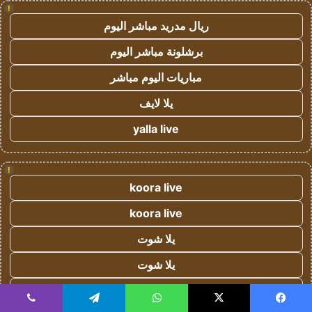
!
ريال مدريد مباشر اليوم
برشلونة مباشر اليوم
مباريات اليوم مباشر
يلا لايف
yalla live
!
koora live
koora live
يلا شوت
يلا شوت
كورة اون لاين - kora onli
يسبوك
‫X
واتساب
تيلقرام
ڤايبر