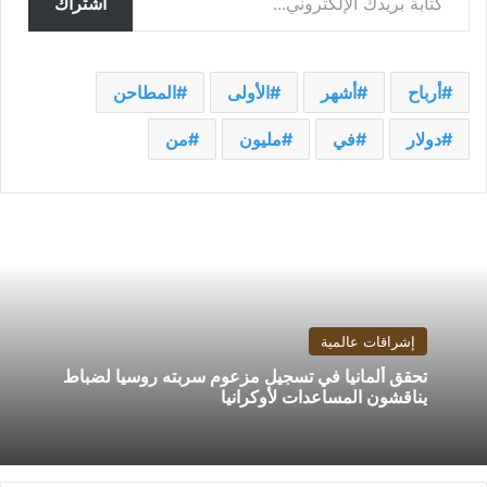
اشتراك
أرباح
أشهر
الأولى
المطاحن
دولار
في
مليون
من
إشراقات عالمية
تحقق ألمانيا في تسجيل مزعوم سربته روسيا لضباط
يناقشون المساعدات لأوكرانيا