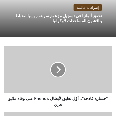
إشراقات عالمية
تحقق ألمانيا في تسجيل مزعوم سربته روسيا لضباط
يناقشون المساعدات لأوكرانيا
“خسارة
فادحة”..
أوّل
تعليق
لأبطال
Friends
على
وفاة
ماثيو
بيري
“خسارة فادحة”.. أوّل تعليق لأبطال Friends على وفاة ماثيو
بيري
أكبر