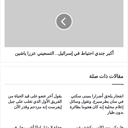
جندي
احتياط
في
إسرائيل..
التسعيني
عزرا
ياشين
أكبر جندي احتياط في إسرائيل.. التسعيني عزرا ياشين
مقالات ذات صلة
انفجار يلحق أضرارا بمبنى سكني
يقول آخر عضو على قيد الحياة من
في سان بطرسبرغ. وتقول وسائل
الفريق الأول الذي تغلب على جبل
إعلام محلية إنه كان هجوما بطائرة
إيفرست إنه مزدحم وقذر الآن
بدون طيار
هاروكي موراكامي يكشف عن
حفلة لا مثيل لها؟ أغنى رجل في