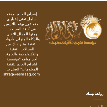
إشراق العالم..موقع
شامل تقني إخباري
اجتماعي, يهتم بالتدوين
في كافة المجالات
ومنها المجال التقني
والذكاء المنزلي وأدوات
التقنية وغير ذلك من
المجالات التقنية
والتكنولوجية والعامة.
أحد مواقع "مؤسسة
اشراق العالم لتقنية
المعلومات" اتصل بنا:
eshrag@eshraag.com
روابط تهمك
الرئيسية