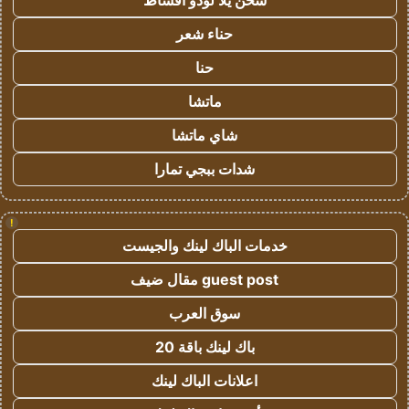
شحن يلا لودو اقساط
حناء شعر
حنا
ماتشا
شاي ماتشا
شدات ببجي تمارا
!
خدمات الباك لينك والجيست
guest post مقال ضيف
سوق العرب
باك لينك باقة 20
اعلانات الباك لينك