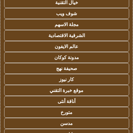
خيال التقنية
شوف ويب
مجلة الاسهم
الشرقية الاقتصادية
عالم الايفون
مدونة كوكان
صحيفة نهج
كار نيوز
موقع خبرة التقني
أناقة أنثى
متورخ
مدسن