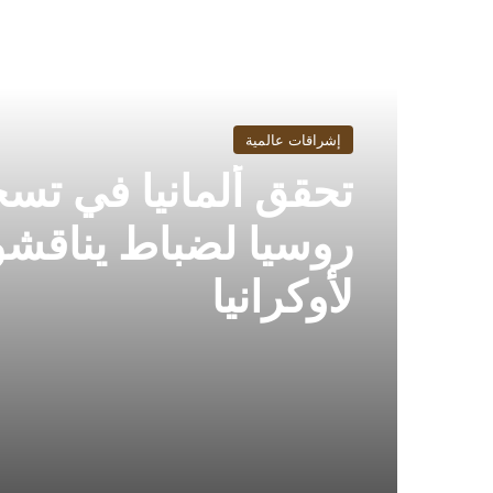
أقرأ التالي
إشراقات عالمية
تحقق ألمانيا في تس
روسيا لضباط يناقش
لأوكرانيا