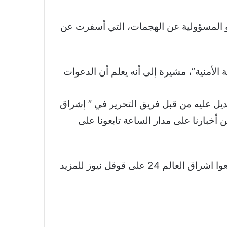
 ينبغي تحميل نتنياهو المسؤولية عن الهجمات، التي أسفرت عن
الأمنية”، مشيرة إلى أنه يعلم أن الدعوات
تعديل عليه من قبل فريق التحرير في ” إشراق
 أخبارنا على مدار الساعة تابعونا على
نشكر لكم اهتمامكم وقراءتكم لخبر “رسالة تحذير” لم تصل إلى صناع القرار بإسرائيل.. ما تفاصيلها؟ تابعوا اشراق العالم 24 على قوقل نيوز للمزيد