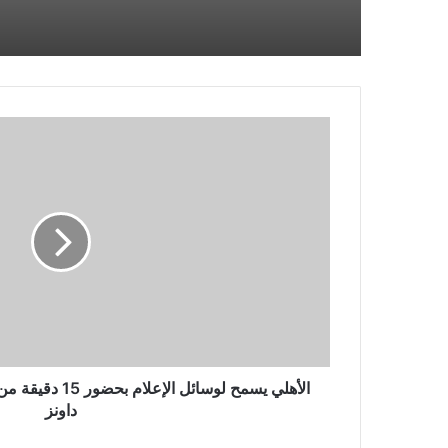
الأهلي
يسمح
لوسائل
الإعلام
بحضور
15
دقيقة
من
مران
اليوم
قبل
مواجهة
صن
الأهلي يسمح لوسائ
داونز
داونز