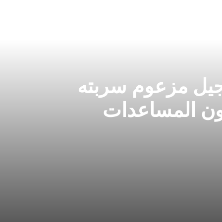
جيل مزعوم سربته
ون المساعدات