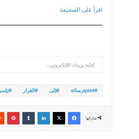
اقرأ على الصحيفة
كتابة بريدك الإلكتروني...
quotرسالة
إلى
القرار
بإسر
فيسبوك
‫X
لينكدإن
بينت
شاركها