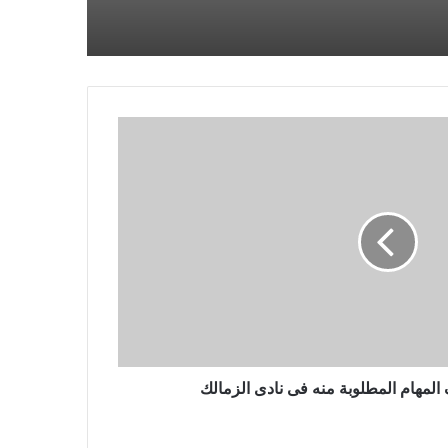
والدة نافالني تجلب الزهور إلى قبره
بعد يوم من حضور الآلاف جنازته في
موسكو
يتقدم المتشددون في الانتخابات
البرلمانية الإيرانية التي ربما شهدت
نسبة مشاركة منخفضة بشكل قياسي
مقتل 3 أشخاص في غارة جوية روسية
بطائرة بدون طيار على مدينة أوديسا
الساحلية الأوكرانية
هام المطلوبة منه فى نادى الزمالك