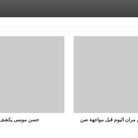
حسن
موسى
يكشف
المهام
المطلوبة
منه
فى
نادى
الزمالك
ل الإعلام بحضور 15 دقيقة من مران اليوم قبل مواجهة صن
حسن موسى يكشف الم