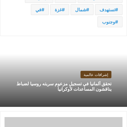
تستهدف
شمال
غزة
في
وجنوب
إشراقات عالمية
تحقق ألمانيا في تسجيل مزعوم سربته روسيا لضباط
يناقشون المساعدات لأوكرانيا
إسرائيل
تقصف