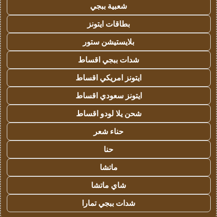
شعبية ببجي
بطاقات ايتونز
بلايستيشن ستور
شدات ببجي اقساط
ايتونز امريكي اقساط
ايتونز سعودي اقساط
شحن يلا لودو اقساط
حناء شعر
حنا
ماتشا
شاي ماتشا
شدات ببجي تمارا