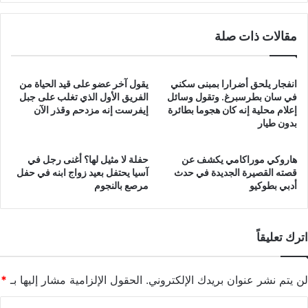
مقالات ذات صلة
انفجار يلحق أضرارا بمبنى سكني
يقول آخر عضو على قيد الحياة من
في سان بطرسبرغ. وتقول وسائل
الفريق الأول الذي تغلب على جبل
إعلام محلية إنه كان هجوما بطائرة
إيفرست إنه مزدحم وقذر الآن
بدون طيار
هاروكي موراكامي يكشف عن
حفلة لا مثيل لها؟ أغنى رجل في
قصته القصيرة الجديدة في حدث
آسيا يحتفل بعيد زواج ابنه في حفل
أدبي بطوكيو
مرصع بالنجوم
اترك تعليقاً
لن يتم نشر عنوان بريدك الإلكتروني.
الحقول الإلزامية مشار إليها بـ
*
ا