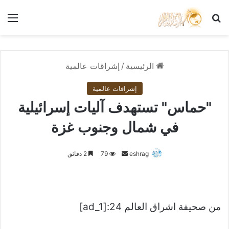
بحث عن
الق
الرئيسية
/
إشراقات عالمية
إشراقات عالمية
"حماس" تستهدف آليات إسرائيلية
في شمال وجنوب غزة
أرسل
eshrag
79
2 دقائق
بريدا
إلكترونيا
من صحيفة اشراق العالم 24:[ad_1]