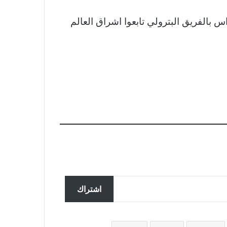
تمامكم وقراءتكم لخبر حارس إنبى: “البلعوطى” لقب أطلقه عليا بدر رجب وعاصرت 7 حراس بالفريق البترولي تابعوا اشراق العالم
اشتراك
تحقق ألمانيا في تسجيل مزعوم
سربته روسيا لضباط يناقشون
المساعدات لأوكرانيا