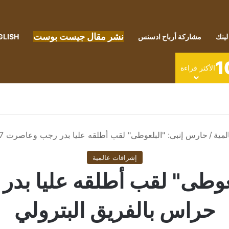
نشر مقال جيست بوست
لينك
مشاركة أرباح ادسنس
GLISH
1
الأكثر قراءة
لمية
/
حارس إنبى: "البلعوطى" لقب أطلقه عليا بدر رجب وعاصرت 7 حراس بالفريق البترولي
إشراقات عالمية
حراس بالفريق البترولي