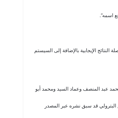
ع اسمه”.
 النتائج الإيجابية بالإضافة إلى السيستم
ن محمد عبد المنصف وعماد السيد ومحمد أبو
البلعوطى” لقب أطلقه عليا بدر رجب وعاصرت 7 حراس بالفريق البترولي قد سبق نشره عبر المصدر