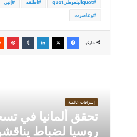
quotالبلعوطىquot
أطلقه
إنبى
وعاصرت
فيسبوك
‫X
لينكدإن
بينت
شاركها
أقرأ التالي
إشراقات عالمية
تحقق ألمانيا في تس
روسيا لضباط يناقش