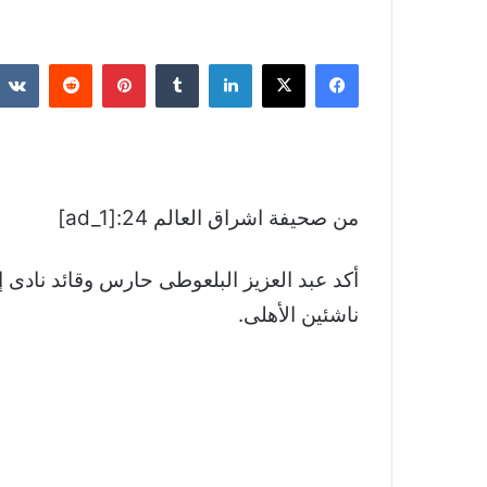
فيسبوك
‫X
لينكدإن
بينتيريست
من صحيفة اشراق العالم 24:[ad_1]
أكد عبد العزيز البلعوطى حارس وقائد نادى 
ناشئين الأهلى.