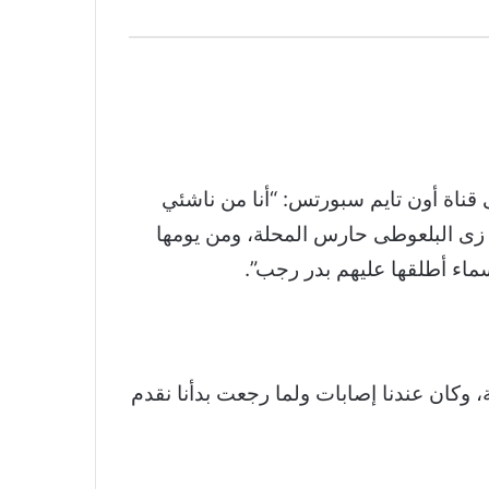
 قناة أون تايم سبورتس: “أنا من ناشئي
 زى البلعوطى حارس المحلة، ومن يومها
سماء أطلقها عليهم بدر رجب”.
ة، وكان عندنا إصابات ولما رجعت بدأنا نقدم