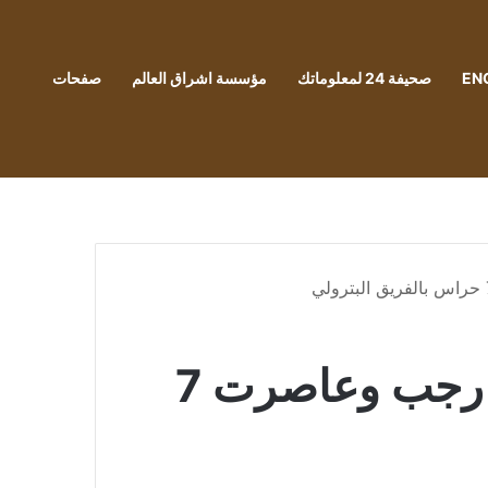
EN
صحيفة 24 لمعلوماتك
مؤسسة اشراق العالم
صفحات
حارس إنبى: "البلعوطى" لقب أطلقه عليا بدر رجب وعاصرت 7