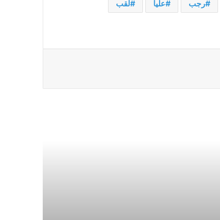
رجب
عليا
لقب
ملك النرويج في المستشفى يحصل
على جهاز تنظيم ضربات القلب في
ماليزيا بعد مرضه أثناء العطلة
غارات إسرائيلية تقتل 7 من عناصر
حزب الله في جنوب لبنان
إن الفوضى القاتلة التي شهدتها قافلة
المساعدات إلى غزة هي رمز لليأس
الذي يلف المنطقة
قال مسؤولون إن سفينة هاجمها
المتمردون الحوثيون في اليمن في
وقت سابق غرقت في البحر الأحمر