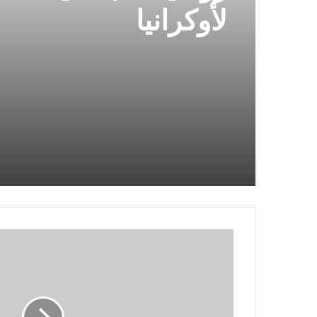
لأوكرانيا
موعد
مباراة
الزمالك
أمام
زد
إف