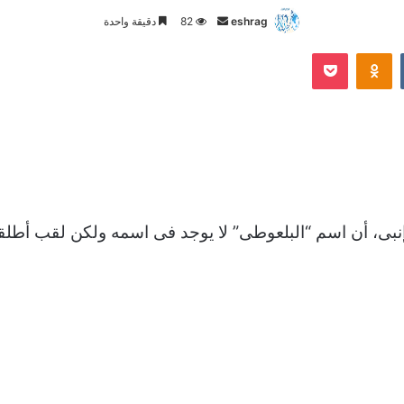
أرسل
eshrag
82
دقيقة واحدة
بريدا
Odnoklassniki
‫Pocket
إلكترونيا
إنبى، أن اسم “البلعوطى” لا يوجد فى اسمه ولكن لقب أطلق