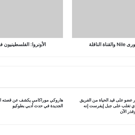
والعقاب
الجماعي
لناقلة
الأونروا: الفلسطينيون 
 عضو على قيد الحياة من الفريق
هاروكي موراكامي يكشف عن قصته ا
ذي تغلب على جبل إيفرست إنه
الجديدة في حدث أدبي بطوكيو
ذر الآن