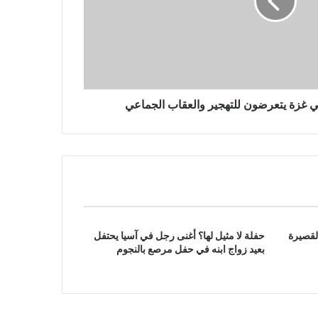
مقتل 3 أشخاص في غارة جوية روسية
بطائرة بدون طيار على مدينة أوديسا
الساحلية الأوكرانية
في غزة يتعرضون للتهجير والعقاب الجماعي
لقصيرة
حفلة لا مثيل لها؟ أغنى رجل في آسيا يحتفل
بعيد زواج ابنه في حفل مرصع بالنجوم