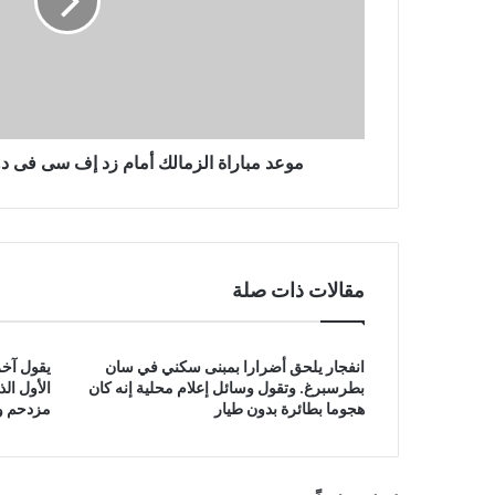
سى
فى
دورى
Nile
والقناة
الناقلة
موعد مباراة الزمالك أمام زد إف سى فى دورى Nile والقناة ا
مقالات ذات صلة
انفجار يلحق أضرارا بمبنى سكني في سان
يقول آخر
بطرسبرغ. وتقول وسائل إعلام محلية إنه كان
الأول ال
هجوما بطائرة بدون طيار
مزدحم وق