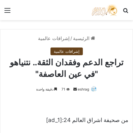
بحث عن
الق
الرئيسية
/
إشراقات عالمية
إشراقات عالمية
تراجع الدعم وفقدان الثقة.. نتنياهو
"في عين العاصفة"
أرسل
eshrag
71
دقيقة واحدة
بريدا
إلكترونيا
من صحيفة اشراق العالم 24:[ad_1]