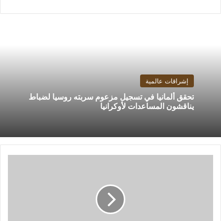
إشراقات عالمية
تحقق ألمانيا في تسجيل مزعوم سربته روسيا لضباط
يناقشون المساعدات لأوكرانيا
ارتفاع
حظوظ
إمام
عاشور
فى
اللحاق