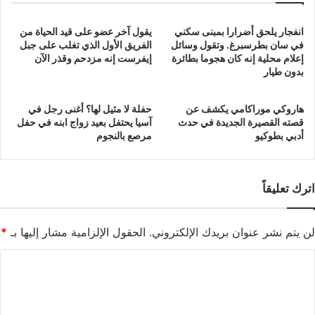
انفجار يلحق أضرارا بمبنى سكني
يقول آخر عضو على قيد الحياة من
في سان بطرسبرغ. وتقول وسائل
الفريق الأول الذي تغلب على جبل
إعلام محلية إنه كان هجوما بطائرة
إيفرست إنه مزدحم وقذر الآن
بدون طيار
هاروكي موراكامي يكشف عن
حفلة لا مثيل لها؟ أغنى رجل في
قصته القصيرة الجديدة في حدث
آسيا يحتفل بعيد زواج ابنه في حفل
أدبي بطوكيو
مرصع بالنجوم
اترك تعليقاً
لن يتم نشر عنوان بريدك الإلكتروني.
الحقول الإلزامية مشار إليها بـ
*
ا
ل
ت