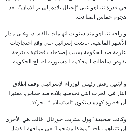
في قدرة نتنياهو على “إيصال بلاده إلى بر الأمان”، بعد
هجوم حماس المباغت.
ويواجه نتنياهو منذ سنوات اتهامات بالفساد، وعلى مدار
الأشهر الماضية، عاشت إسرائيل على وقع احتجاجات
عارمة ضد الحكومة بسبب إصلاحات قضائية مقترحة
تقوض سلطات المحكمة الدستورية لصالح الحكومة.
والإثنين رفض رئيس الوزراء الإسرائيلي وقف إطلاق
النار في الحرب التي تخوضها بلاده ضد حماس، معتبرا
أن خطوة كهذه ستكون “استسلاما” للحركة.
وكانت صحيفة “وول ستريت جورنال” قالت هي الأخرى
إن نتنياهو يواجه “موقفا مشحونا” في مواجهة الفشل