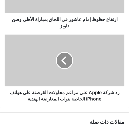
بمباراة
الأهلى
وصن
داونز
ارتفاع حظوظ إمام عاشور فى اللحاق بمباراة الأهلى وصن
داونز
رد
شركة
Apple
على
مزاعم
محاولات
القرصنة
على
هواتف
iPhone
رد شركة Apple على مزاعم محاولات القرصنة على هواتف
الخاصة
iPhone الخاصة بنواب المعارضة الهندية
بنواب
المعارضة
الهندية
مقالات ذات صلة