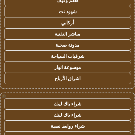
طعم وكيف
شهود نت
أركاني
مباشر التقنية
مدونة صحبة
شرقيات السياحة
موسوعة انوار
اشراق الأرباح
!
شراء باك لينك
شراء باك لينك
شراء روابط نصية