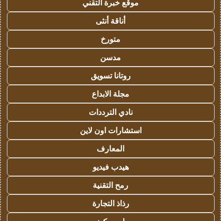
موقع خبرة التقني
أناقة أنثى
متورخ
مدسن
روتانا تسويق
مجلة الابداع
نادي الترددات
استشارات اون لاين
المعارف
هيدب فيديو
رمح التقنية
رذاذ التجارة