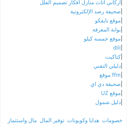
|
أركاني أثاث منازل أفكار تصميم الفلل
|
صحيفة رصد الإلكترونية
|
موقع نايفكو
|
بوابة المعرفة
|
موقع خمسه كيلو
dlil
|
|
كتاكيت
|
دليلي التقني
|
ffm موقع
|
صحيفة دي اي
|
موقع UZ
|
دليل شمول
خصومات
هدايا وكوبونات
توفير المال
مال واستثمار