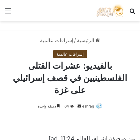
بحث عن
الق
الرئيسية
/
إشراقات عالمية
إشراقات عالمية
بالفيديو: عشرات القتلى
الفلسطينيين في قصف إسرائيلي
على غزة
أرسل
eshrag
64
دقيقة واحدة
بريدا
إلكترونيا
من صحيفة اشراق العالم 24:[ad_1]