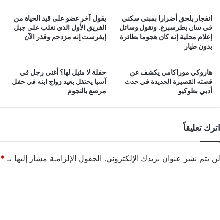
انفجار يلحق أضرارا بمبنى سكني
يقول آخر عضو على قيد الحياة من
في سان بطرسبرغ. وتقول وسائل
الفريق الأول الذي تغلب على جبل
إعلام محلية إنه كان هجوما بطائرة
إيفرست إنه مزدحم وقذر الآن
بدون طيار
هاروكي موراكامي يكشف عن
حفلة لا مثيل لها؟ أغنى رجل في
قصته القصيرة الجديدة في حدث
آسيا يحتفل بعيد زواج ابنه في حفل
أدبي بطوكيو
مرصع بالنجوم
اترك تعليقاً
لن يتم نشر عنوان بريدك الإلكتروني.
الحقول الإلزامية مشار إليها بـ
*
ا
ل
ت