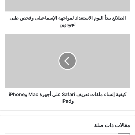
طبى
لجودوين
الطلائع يبدأ اليوم الاستعداد لمواجهة الإسماعيلى وفحص طبى
لجودوين
كيفية
إنشاء
ملفات
تعريف
Safari
على
أجهزة
Mac
وiPhone
وiPad
كيفية إنشاء ملفات تعريف Safari على أجهزة Mac وiPhone
وiPad
مقالات ذات صلة