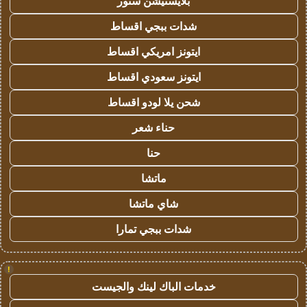
بلايستيشن ستور
شدات ببجي اقساط
ايتونز امريكي اقساط
ايتونز سعودي اقساط
شحن يلا لودو اقساط
حناء شعر
حنا
ماتشا
شاي ماتشا
شدات ببجي تمارا
!
خدمات الباك لينك والجيست