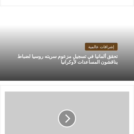
إشراقات عالمية
تحقق ألمانيا في تسجيل مزعوم سربته روسيا لضباط
يناقشون المساعدات لأوكرانيا
الطلائع
يبدأ
اليوم
الاستعداد
لمواجهة
الإسماعيلى
وفحص