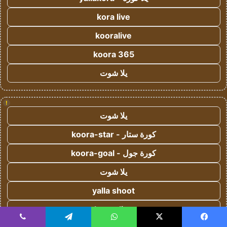
kora live
kooralive
koora 365
يلا شوت
!
يلا شوت
كورة ستار - koora-star
كورة جول - koora-goal
يلا شوت
yalla shoot
koora live
يسبوك
‫X
واتساب
تيلقرام
ڤايبر