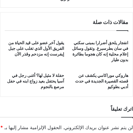
الرازق
مقالات ذات صلة
انفجار يلحق أضرارا بمبنى سكني
يقول آخر عضو على قيد الحياة من
في سان بطرسبرغ. وتقول وسائل
الفريق الأول الذي تغلب على جبل
إعلام محلية إنه كان هجوما بطائرة
إيفرست إنه مزدحم وقذر الآن
بدون طيار
هاروكي موراكامي يكشف عن
حفلة لا مثيل لها؟ أغنى رجل في
قصته القصيرة الجديدة في حدث
آسيا يحتفل بعيد زواج ابنه في حفل
أدبي بطوكيو
مرصع بالنجوم
اترك تعليقاً
لن يتم نشر عنوان بريدك الإلكتروني.
الحقول الإلزامية مشار إليها بـ
*