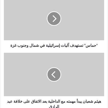
تستهدف
آليات
إسرائيلية
في
شمال
وجنوب
غزة
"حماس" تستهدف آليات إسرائيلية في شمال وجنوب غزة
هيثم
شعبان
يبدأ
مهمته
مع
الداخلية
بعد
الاتفاق
على
خلافة
هيثم شعبان يبدأ مهمته مع الداخلية بعد الاتفاق على خلافة عبد
عبد
الرازق