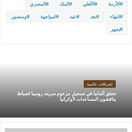
الأزمة
الأهلي
البنك
المصري
انتهاء
بعد
عيد
لمواجهة
ومنصور
يجهز
إشراقات عالمية
تحقق ألمانيا في تسجيل مزعوم سربته روسيا لضباط
يناقشون المساعدات لأوكرانيا
"حماس"