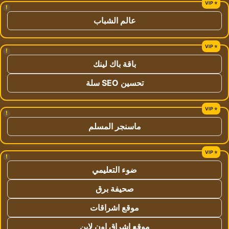
!
عالم الشباب
!
باقة باك لينك
تحسين SEO سلة
!
ماسنجر المسلم
!
ضوء التعليمي
صحيفة برق
موقع اشراقات
موقع اشراق اون لاين