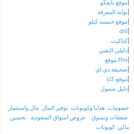
|
موقع نايفكو
|
بوابة المعرفة
|
موقع خمسه كيلو
dlil
|
|
كتاكيت
|
دليلي التقني
|
ffm موقع
|
صحيفة دي اي
|
موقع UZ
|
دليل شمول
خصومات
هدايا وكوبونات
توفير المال
مال واستثمار
صفقات وتسوق
عروض اسواق السعودية
تحسين
مالي
كوبونات