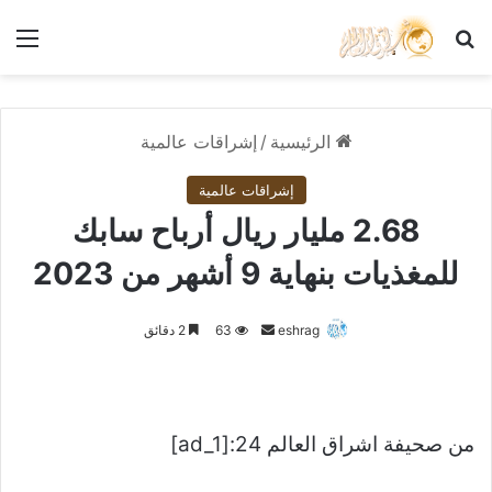
بحث عن
الق
الرئيسية
/
إشراقات عالمية
إشراقات عالمية
2.68 مليار ريال أرباح سابك
للمغذيات بنهاية 9 أشهر من 2023
أرسل
eshrag
63
2 دقائق
بريدا
إلكترونيا
من صحيفة اشراق العالم 24:[ad_1]