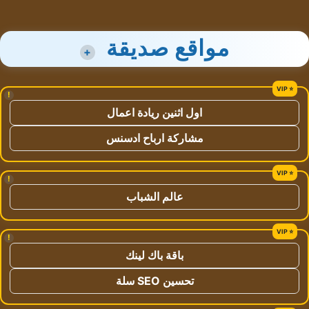
مواقع صديقة
+
!
اول اثنين ريادة اعمال
مشاركة ارباح ادسنس
!
عالم الشباب
!
باقة باك لينك
تحسين SEO سلة