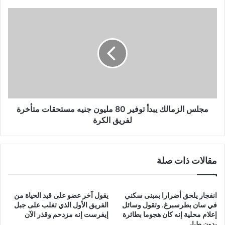
مجلس
الزمالك
يبدأ
توفير
80
مليون
جنيه
مستحقات
متأخرة
لفريق
مجلس الزمالك يبدأ توفير 80 مليون جنيه مستحقات متأخرة
الكرة
لفريق الكرة
مقالات ذات صلة
انفجار يلحق أضرارا بمبنى سكني
يقول آخر عضو على قيد الحياة من
في سان بطرسبرغ. وتقول وسائل
الفريق الأول الذي تغلب على جبل
إعلام محلية إنه كان هجوما بطائرة
إيفرست إنه مزدحم وقذر الآن
بدون طيار