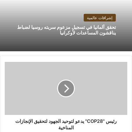
إشراقات عالمية
تحقق ألمانيا في تسجيل مزعوم سربته روسيا لضباط
يناقشون المساعدات لأوكرانيا
رئيس
"COP28"
يدعو
لتوحيد
الجهود
لتحقيق
الإنجازات
المناخية
رئيس "COP28" يدعو لتوحيد الجهود لتحقيق الإنجازات
المناخية