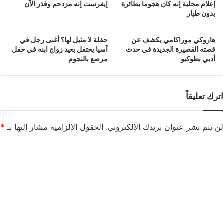
إعلام محلية إنه كان هجوما بطائرة
إيفرست إنه مزدحم وقذر الآن
بدون طيار
هاروكي موراكامي يكشف عن
حفلة لا مثيل لها؟ أغنى رجل في
قصته القصيرة الجديدة في حدث
آسيا يحتفل بعيد زواج ابنه في حفل
أدبي بطوكيو
مرصع بالنجوم
اترك تعليقاً
لن يتم نشر عنوان بريدك الإلكتروني.
الحقول الإلزامية مشار إليها بـ
*
ا
ل
ت
ع
ل
ي