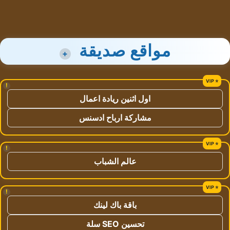
مواقع صديقة
+
!
اول اثنين ريادة اعمال
مشاركة ارباح ادسنس
!
عالم الشباب
!
باقة باك لينك
تحسين SEO سلة