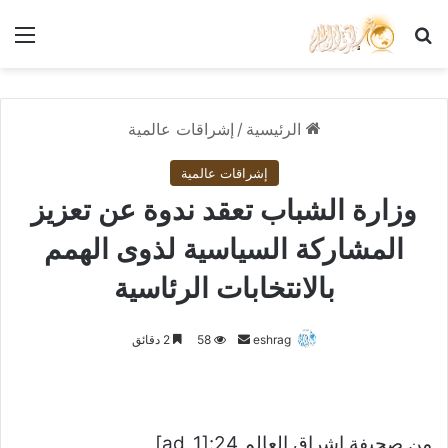
بحث عن
الق
الرئيسية
/
إشراقات عالمية
إشراقات عالمية
وزارة الشباب تعقد ندوة عن تعزيز
المشاركة السياسية لذوى الهمم
بالانتخابات الرئاسية
أرسل
eshrag
58
2 دقائق
بريدا
إلكترونيا
من صحيفة اشراق العالم 24:[ad_1]