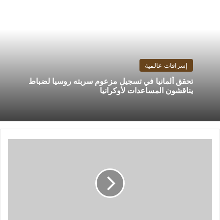
إشراقات عالمية
تحقق ألمانيا في تسجيل مزعوم سربته روسيا لضباط
يناقشون المساعدات لأوكرانيا
انقطاع
خدمة
الإنترنت
والاتصالات
في
شمال
غزة