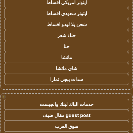
ايتونز امريكي اقساط
ايتونز سعودي اقساط
شحن يلا لودو اقساط
حناء شعر
حنا
ماتشا
شاي ماتشا
شدات ببجي تمارا
!
خدمات الباك لينك والجيست
guest post مقال ضيف
سوق العرب