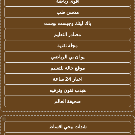
اقوى رياضة
مدسن طب
باك لينك وجيست بوست
مصادر التعليم
مجلة تقنية
يو ان بي الرياضي
موقع حالة للتعليم
اخبار 24 ساعة
هيدب فنون وترفيه
صحيفة العالم
!
شدات ببجي اقساط