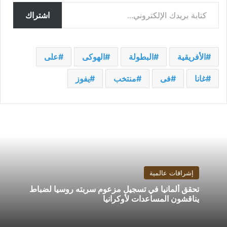
كتابة بريدك الإلكتروني...
اشتراك
الأفريقية
البطولة
الهوكى
على
غانا
فى
منتخب
يفوز
إشراقات عالمية
تحقق ألمانيا في تسجيل مزعوم سربته روسيا لضباط
يناقشون المساعدات لأوكرانيا