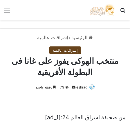
بحث عن
الق
الرئيسية
/
إشراقات عالمية
إشراقات عالمية
منتخب الهوكى يفوز على غانا فى
البطولة الأفريقية
أرسل
eshrag
79
دقيقة واحدة
بريدا
إلكترونيا
من صحيفة اشراق العالم 24:[ad_1]