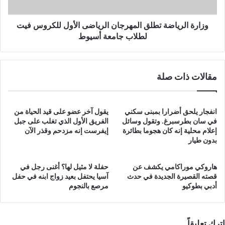
فيت
لطلاب
جامعة
وزارة الرياضة تطلق المهرجان الرياضى الأول للكروس فيت
أسيوط
لطلاب جامعة أسيوط
مقالات ذات صلة
انفجار يلحق أضرارا بمبنى سكني
يقول آخر عضو على قيد الحياة من
في سان بطرسبرغ. وتقول وسائل
الفريق الأول الذي تغلب على جبل
إعلام محلية إنه كان هجوما بطائرة
إيفرست إنه مزدحم وقذر الآن
بدون طيار
هاروكي موراكامي يكشف عن
حفلة لا مثيل لها؟ أغنى رجل في
قصته القصيرة الجديدة في حدث
آسيا يحتفل بعيد زواج ابنه في حفل
أدبي بطوكيو
مرصع بالنجوم
اترك تعليقاً