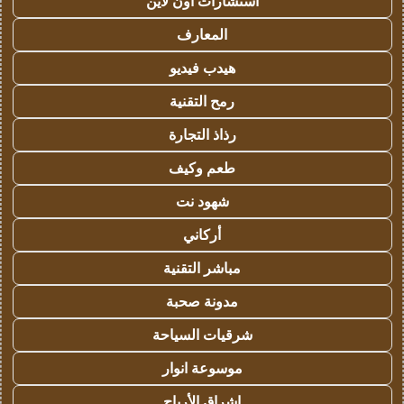
استشارات اون لاين
المعارف
هيدب فيديو
رمح التقنية
رذاذ التجارة
طعم وكيف
شهود نت
أركاني
مباشر التقنية
مدونة صحبة
شرقيات السياحة
موسوعة انوار
اشراق الأرباح