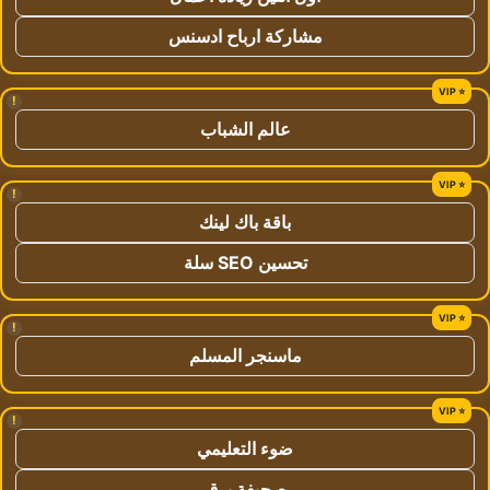
مشاركة ارباح ادسنس
!
عالم الشباب
!
باقة باك لينك
تحسين SEO سلة
!
ماسنجر المسلم
!
ضوء التعليمي
صحيفة برق