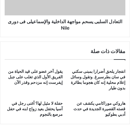
فى
دورى
Nile
التعادل السلبى يسحم مواجهة الداخلية والإسماعيلى فى دورى
Nile
مقالات ذات صلة
انفجار يلحق أضرارا بمبنى سكني
يقول آخر عضو على قيد الحياة من
في سان بطرسبرغ. وتقول وسائل
الفريق الأول الذي تغلب على جبل
إعلام محلية إنه كان هجوما بطائرة
إيفرست إنه مزدحم وقذر الآن
بدون طيار
هاروكي موراكامي يكشف عن
حفلة لا مثيل لها؟ أغنى رجل في
قصته القصيرة الجديدة في حدث
آسيا يحتفل بعيد زواج ابنه في حفل
أدبي بطوكيو
مرصع بالنجوم