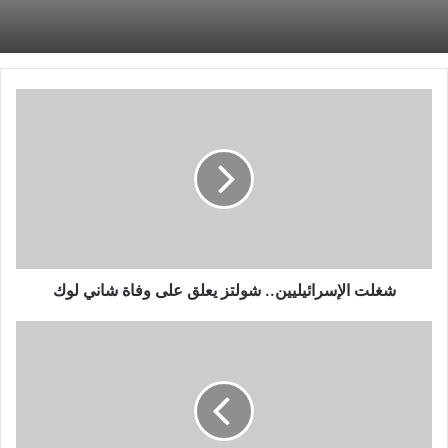
شغلت
الإسرائيليين..
شولتز
يعلق
على
وفاة
شاني
لوك
شغلت الإسرائيليين.. شولتز يعلق على وفاة شاني لوك
التعادل
السلبى
يسحم
مواجهة
الداخلية
والإسماعيلى