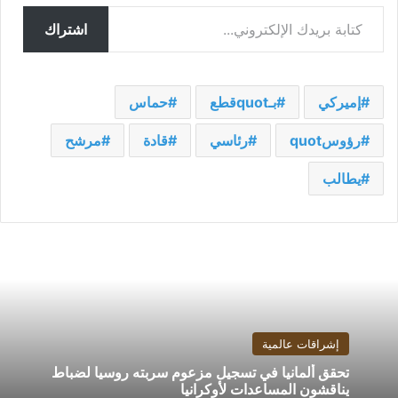
كتابة بريدك الإلكتروني...
اشتراك
إميركي
بـquotقطع
حماس
رؤوسquot
رئاسي
قادة
مرشح
يطالب
إشراقات عالمية
تحقق ألمانيا في تسجيل مزعوم سربته روسيا لضباط
يناقشون المساعدات لأوكرانيا