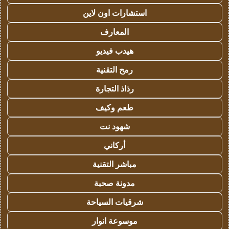
استشارات اون لاين
المعارف
هيدب فيديو
رمح التقنية
رذاذ التجارة
طعم وكيف
شهود نت
أركاني
مباشر التقنية
مدونة صحبة
شرقيات السياحة
موسوعة انوار