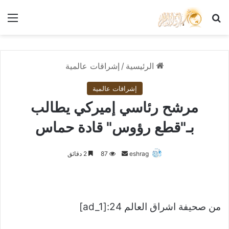
بحث عن
الق
الرئيسية
/
إشراقات عالمية
إشراقات عالمية
مرشح رئاسي إميركي يطالب
بـ"قطع رؤوس" قادة حماس
أرسل
eshrag
87
2 دقائق
بريدا
إلكترونيا
من صحيفة اشراق العالم 24:[ad_1]