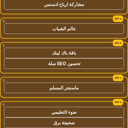
مشاركة ارباح ادسنس
!
عالم الشباب
!
باقة باك لينك
تحسين SEO سلة
!
ماسنجر المسلم
!
ضوء التعليمي
صحيفة برق