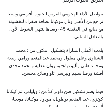
الفريق الجنوب أفريقي.
يتواصل الأداء الهجومي للفريق الجنوب أفريقي وسط
تراجع من الأهلي ونال موكيانا بطاقة صفراء للخشونة
مع ديانج في الدقيقة 45 ،وبعدها ينتهي الشوط الأول
بالتعادل السلبي.
يلعب الأهلي المباراة بتشكيل ، مكوّن من : محمد
الشناوي وعلي معلول ومحمد عبدالمنعم ورامي ربيعة
ومحمد هاني وأليو ديانج ومروان عطية ومحمد مجدي
أفشة ورضا سليم وبيرسي تاو وصلاح محسن.
فيما يضم تشكيل صن داونز كلاً من : ويليامز، ثم كيكانا،
كوتزي، عبد المنعم بوطويل، مودوا، موكيانا، موديبا،
أليندي، زاوني، سيرينو، ماسيكو.