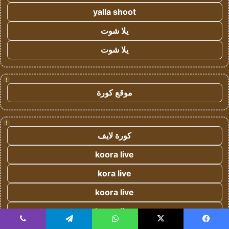
yalla shoot
يلا شوت
يلا شوت
!
موقع كورة
!
كورة لايف
koora live
kora live
koora live
koora live
يسبوك
‫X
واتساب
تيلقرام
ڤايبر