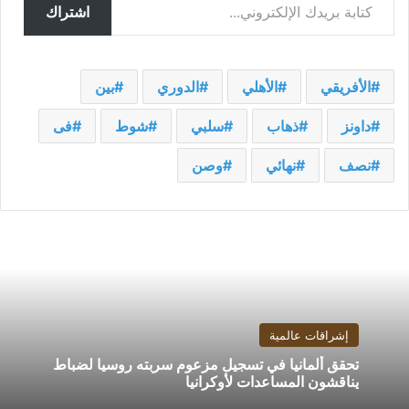
اشتراك
الأفريقي
الأهلي
الدوري
بين
داونز
ذهاب
سلبي
شوط
فى
نصف
نهائي
وصن
إشراقات عالمية
تحقق ألمانيا في تسجيل مزعوم سربته روسيا لضباط
يناقشون المساعدات لأوكرانيا