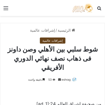
بحث عن
الق
الرئيسية
/
إشراقات عالمية
إشراقات عالمية
شوط سلبي بين الأهلي وصن داونز
فى ذهاب نصف نهائي الدوري
الأفريقي
أرسل
eshrag
53
دقيقة واحدة
بريدا
إلكترونيا
من صحيفة اشراق العالم 24:[ad_1]