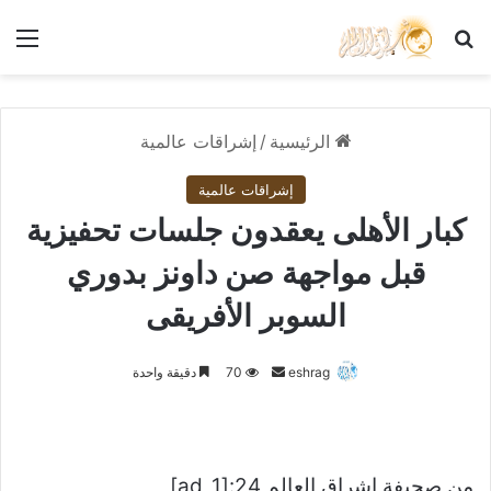
بحث عن
الق
الرئيسية
/
إشراقات عالمية
إشراقات عالمية
كبار الأهلى يعقدون جلسات تحفيزية
قبل مواجهة صن داونز بدوري
السوبر الأفريقى
أرسل
eshrag
70
دقيقة واحدة
بريدا
إلكترونيا
من صحيفة اشراق العالم 24:[ad_1]