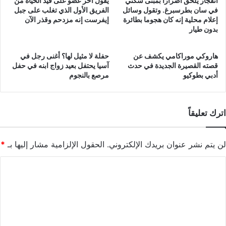
انفجار يلحق أضرارا بمبنى سكني
يقول آخر عضو على قيد الحياة من
في سان بطرسبرغ. وتقول وسائل
الفريق الأول الذي تغلب على جبل
إعلام محلية إنه كان هجوما بطائرة
إيفرست إنه مزدحم وقذر الآن
بدون طيار
هاروكي موراكامي يكشف عن
حفلة لا مثيل لها؟ أغنى رجل في
قصته القصيرة الجديدة في حدث
آسيا يحتفل بعيد زواج ابنه في حفل
أدبي بطوكيو
مرصع بالنجوم
اترك تعليقاً
لن يتم نشر عنوان بريدك الإلكتروني.
الحقول الإلزامية مشار إليها بـ
*
ا
ل
ت
ع
ل