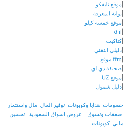
|
موقع نايفكو
|
بوابة المعرفة
|
موقع خمسه كيلو
dlil
|
|
كتاكيت
|
دليلي التقني
|
ffm موقع
|
صحيفة دي اي
|
موقع UZ
|
دليل شمول
خصومات
هدايا وكوبونات
توفير المال
مال واستثمار
صفقات وتسوق
عروض اسواق السعودية
تحسين
مالي
كوبونات