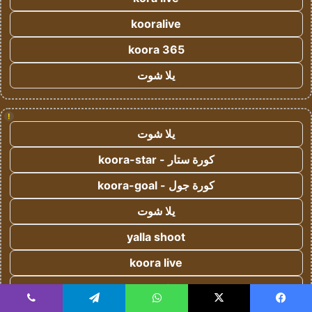
kooralive
koora 365
يلا شوت
!
يلا شوت
كورة ستار - koora-star
كورة جول - koora-goal
يلا شوت
yalla shoot
koora live
koora live
يسبوك
‫X
واتساب
تيلقرام
ڤايبر