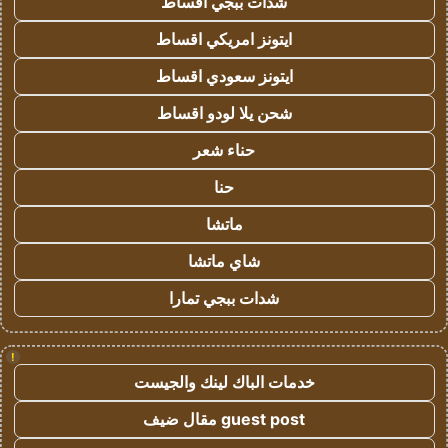
شدات ببجي اقساط
ايتونز امريكي اقساط
ايتونز سعودي اقساط
شحن يلا لودو اقساط
حناء شعر
حنا
ماتشا
شاي ماتشا
شدات ببجي تمارا
!
خدمات الباك لينك والجيست
guest post مقال ضيف