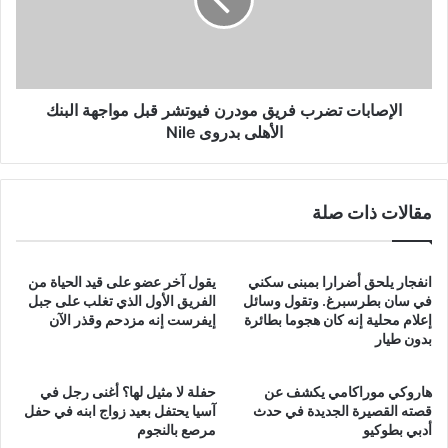
فيوتشر
قبل
مواجهة
البنك
الأهلى
بدروى
الإصابات تضرب فريق مودرن فيوتشر قبل مواجهة البنك
Nile
الأهلى بدروى Nile
مقالات ذات صلة
انفجار يلحق أضرارا بمبنى سكني
يقول آخر عضو على قيد الحياة من
في سان بطرسبرغ. وتقول وسائل
الفريق الأول الذي تغلب على جبل
إعلام محلية إنه كان هجوما بطائرة
إيفرست إنه مزدحم وقذر الآن
بدون طيار
هاروكي موراكامي يكشف عن
حفلة لا مثيل لها؟ أغنى رجل في
قصته القصيرة الجديدة في حدث
آسيا يحتفل بعيد زواج ابنه في حفل
أدبي بطوكيو
مرصع بالنجوم