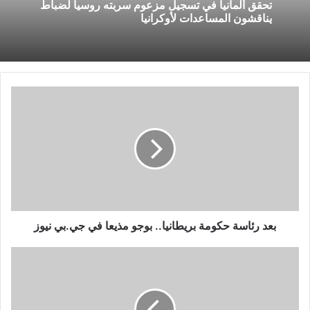
تحقق ألمانيا في تسجيل مزعوم سربته روسيا لضباط
يناقشون المساعدات لأوكرانيا
بعد
رئاسة
حكومة
بريطانيا..
بوجو
مذيعا
في
جي.بي
نيوز
بعد رئاسة حكومة بريطانيا.. بوجو مذيعا في جي.بي نيوز
الإصابات
تضرب
فريق
مودرن