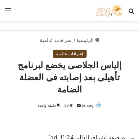
بحث عن
الق
الرئيسية
/
إشراقات عالمية
إشراقات عالمية
إلياس الجلاصى يخضع لبرنامج
تأهيلى بعد إصابته فى العضلة
الضامة
أرسل
eshrag
56
دقيقة واحدة
بريدا
إلكترونيا
من صحيفة اشراق العالم 24:[ad_1]