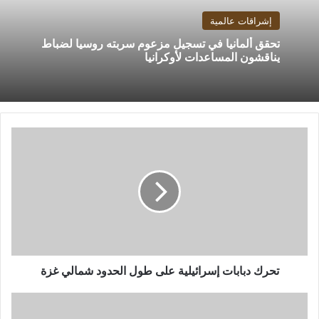
إشراقات عالمية
تحقق ألمانيا في تسجيل مزعوم سربته روسيا لضباط
يناقشون المساعدات لأوكرانيا
تحرك
دبابات
إسرائيلية
على
طول
الحدود
شمالي
غزة
تحرك دبابات إسرائيلية على طول الحدود شمالي غزة
مصر
تكشف