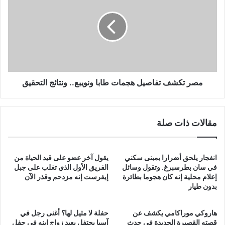
تفاصيل
هجمات
طابا
ونويبع..
ونتائج
التحقيق
مصر تكشف تفاصيل هجمات طابا ونويبع.. ونتائج التحقيق
مقالات ذات صلة
انفجار يلحق أضرارا بمبنى سكني
يقول آخر عضو على قيد الحياة من
في سان بطرسبرغ. وتقول وسائل
الفريق الأول الذي تغلب على جبل
إعلام محلية إنه كان هجوما بطائرة
إيفرست إنه مزدحم وقذر الآن
بدون طيار
هاروكي موراكامي يكشف عن
حفلة لا مثيل لها؟ أغنى رجل في
قصته القصيرة الجديدة في حدث
آسيا يحتفل بعيد زواج ابنه في حفل