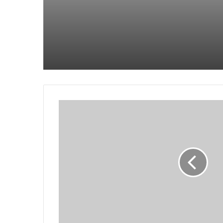
جندي من جنوب أفريقيا يقتل زميله
ويقتل نفسه في شرق الكونغو
والدة نافالني تجلب الزهور إلى قبره
بعد يوم من حضور الآلاف جنازته في
موسكو
يتقدم المتشددون في الانتخابات
البرلمانية الإيرانية التي ربما شهدت
نسبة مشاركة منخفضة بشكل قياسي
مقتل 3 أشخاص في غارة جوية روسية
بطائرة بدون طيار على مدينة أوديسا
الساحلية الأوكرانية