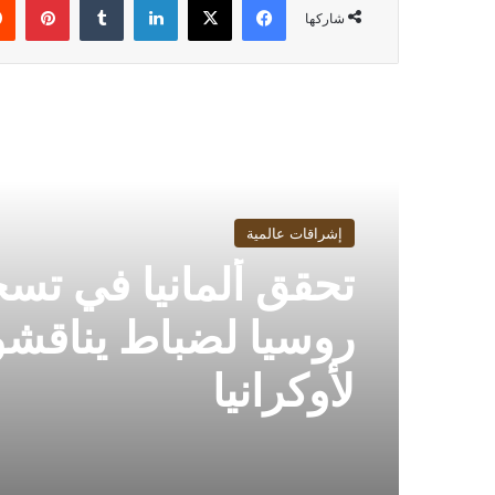
شاركها
أقرأ التالي
إشراقات عالمية
تحقق ألمانيا في تس
روسيا لضباط يناقش
لأوكرانيا