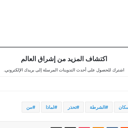
اكتشاف المزيد من إشراق العالم
اشترك للحصول على أحدث التدوينات المرسلة إلى بريدك الإلكتروني.
سكان
الشرطة
تحذر
لماذا
من
يريست
‫Pocket
Odnoklassniki
مشاركة عبر البريد
طباعة