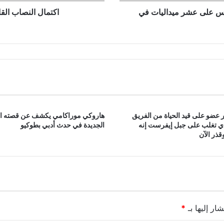
افس على عشر ميداليات في
اكتمال النصاب القا
 عضو على قيد الحياة من الفريق
هاروكي موراكامي يكشف عن قصته ا
ذي تغلب على جبل إيفرست إنه
الجديدة في حدث أدبي بطوكيو
ذر الآن
ار إليها بـ
*