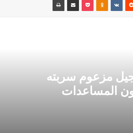
جيل مزعوم سربته
ون المساعدات