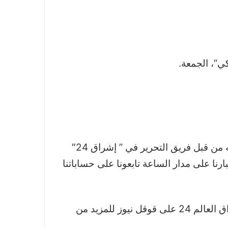
ي”، الجمعة.
والجدير بالذكر أن خبر الشرطة الإسرائيلية تحذر السكان من “واتساب”.. لماذا؟ تم اقتباسه والتعديل عليه من قبل فريق التحرير في ” إشراق 24″
نا على مدار الساعة تابعونا على حساباتنا
نشكر لكم اهتمامكم وقراءتكم لخبر الشرطة الإسرائيلية تحذر السكان من “واتساب”.. لماذا؟ تابعوا اشراق العالم 24 على قوقل نيوز للمزيد من