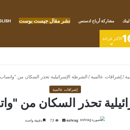
نشر مقال جيست بوست
لينك
مشاركة أرباح ادسنس
GLISH
1
الأكثر قراءة
ية
/
إشراقات عالمية
/
الشرطة الإسرائيلية تحذر السكان من "واتساب".
إشراقات عالمية
يلية تحذر السكان من "وات
أرسل
eshrag
73
دقيقة واحدة
بريدا