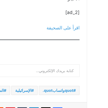
[ad_2]
اقرأ على الصحيفة
كتابة بريدك الإلكتروني...
quotواتسابquot.
الإسرائيلية
ال
فيسبوك
‫X
لينكدإن
بينت