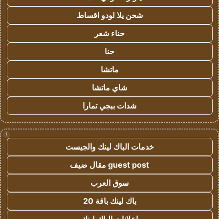
شحن يلا لودو اقساط
حناء شعر
حنا
ماتشا
شاي ماتشا
شدات ببجي تمارا
!
خدمات الباك لينك والجيست
guest post مقال ضيف
سوق العرب
باك لينك باقة 20