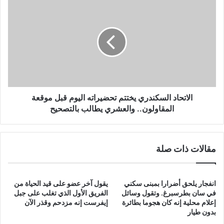
الاتحاد
السكندري
يختتم
تحضيراته
اليوم
قبل
موقعة
المقاولون..
والعشري
يطالب
الاتحاد السكندري يختتم تحضيراته اليوم قبل موقعة
بالتصحيح
المقاولون.. والعشري يطالب بالتصحيح
مقالات ذات صلة
انفجار يلحق أضرارا بمبنى سكني
يقول آخر عضو على قيد الحياة من
في سان بطرسبرغ. وتقول وسائل
الفريق الأول الذي تغلب على جبل
إعلام محلية إنه كان هجوما بطائرة
إيفرست إنه مزدحم وقذر الآن
بدون طيار