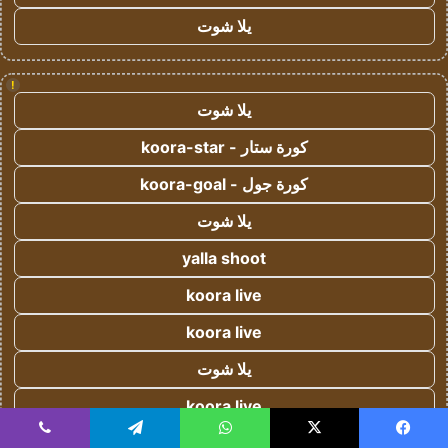
يلا شوت
!
يلا شوت
كورة ستار - koora-star
كورة جول - koora-goal
يلا شوت
yalla shoot
koora live
koora live
يلا شوت
koora live
Yalla Live - يلا لايف
يسبوك
‫X
واتساب
تيلقرام
ڤايبر