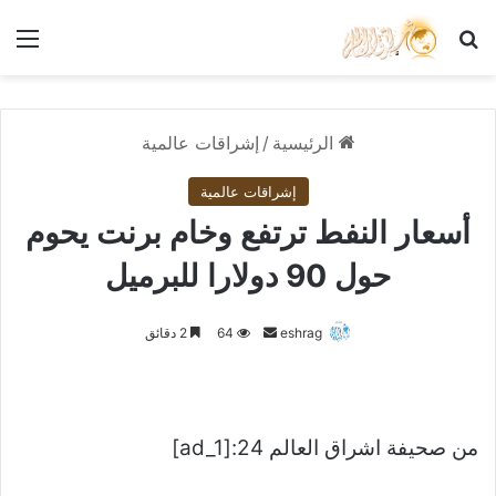
بحث عن
الق
الرئيسية
/
إشراقات عالمية
إشراقات عالمية
أسعار النفط ترتفع وخام برنت يحوم
حول 90 دولارا للبرميل
أرسل
eshrag
64
2 دقائق
بريدا
إلكترونيا
من صحيفة اشراق العالم 24:[ad_1]