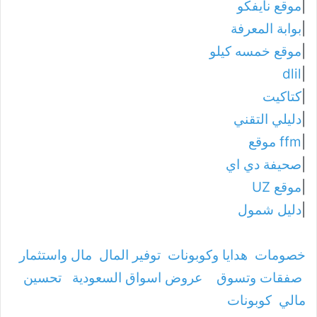
|
موقع نايفكو
|
بوابة المعرفة
|
موقع خمسه كيلو
dlil
|
|
كتاكيت
|
دليلي التقني
|
ffm موقع
|
صحيفة دي اي
|
موقع UZ
|
دليل شمول
خصومات
هدايا وكوبونات
توفير المال
مال واستثمار
صفقات وتسوق
عروض اسواق السعودية
تحسين
مالي
كوبونات