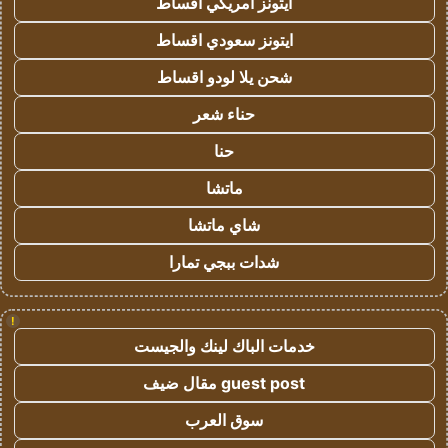
ايتونز امريكي اقساط
ايتونز سعودي اقساط
شحن يلا لودو اقساط
حناء شعر
حنا
ماتشا
شاي ماتشا
شدات ببجي تمارا
!
خدمات الباك لينك والجيست
guest post مقال ضيف
سوق العرب