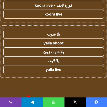
كورة لايف - koora live
koora live
!
يلا شوت
yalla shoot
يلا شوت زون
يلا لايف
yalla live
© حقوق النشر 2026، جميع الحقوق محفوظة لمؤسسة اشراق لتقنية
المعلومات- سجل تجاري رقم 1009094205 |
للإعلانات
يسبوك
‫X
واتساب
تيلقرام
ڤايبر