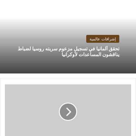
إشراقات عالمية
تحقق ألمانيا في تسجيل مزعوم سربته روسيا لضباط
يناقشون المساعدات لأوكرانيا
مسؤول:
تقديرات
بنك
إسرائيل
لكلفة
الحرب
أقل
من