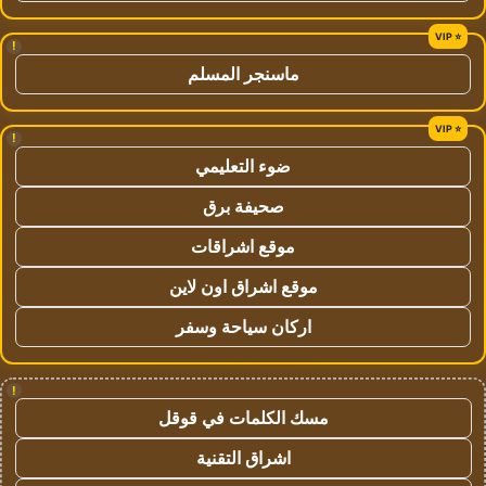
!
ماسنجر المسلم
!
ضوء التعليمي
صحيفة برق
موقع اشراقات
موقع اشراق اون لاين
اركان سياحة وسفر
!
مسك الكلمات في قوقل
اشراق التقنية