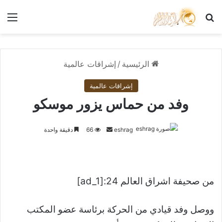
بحث عن
الق
الرئيسية
/
إشراقات عالمية
إشراقات عالمية
وفد من حماس يزور موسكو
أرسل
eshrag
66
دقيقة واحدة
بريدا
إلكترونيا
من صحيفة اشراق العالم 24:[ad_1]
ووصل وفد قيادي من الحركة برئاسة عضو المكتب