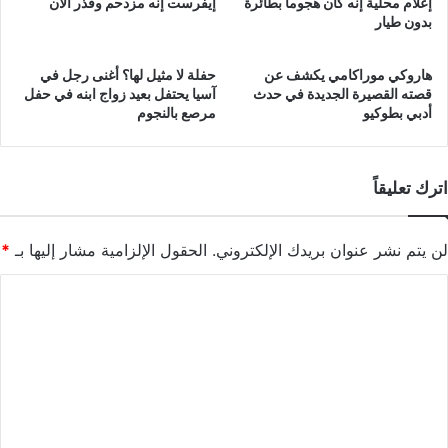
إعلام محلية إنه كان هجوما بطائرة
إيفرست إنه مزدحم وقذر الآن
بدون طيار
هاروكي موراكامي يكشف عن
حفلة لا مثيل لها؟ أغنى رجل في
قصته القصيرة الجديدة في حدث
آسيا يحتفل بعيد زواج ابنه في حفل
أدبي بطوكيو
مرصع بالنجوم
اترك تعليقاً
لن يتم نشر عنوان بريدك الإلكتروني.
الحقول الإلزامية مشار إليها بـ
*
ا
ل
ت
ع
ل
ي