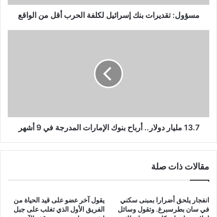
الواقع
مسؤول: تقديرات بنك إسرائيل لكلفة الحرب أقل من الواقع
13.7
مليار
دولار..
أرباح
بنوك
الإمارات
المدرجة
في
9
أشهر
13.7 مليار دولار.. أرباح بنوك الإمارات المدرجة في 9 أشهر
مقالات ذات صلة
انفجار يلحق أضرارا بمبنى سكني
يقول آخر عضو على قيد الحياة من
في سان بطرسبرغ. وتقول وسائل
الفريق الأول الذي تغلب على جبل