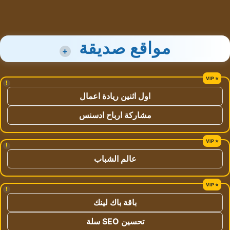
مواقع صديقة
+
!
اول اثنين ريادة اعمال
مشاركة ارباح ادسنس
!
عالم الشباب
!
باقة باك لينك
تحسين SEO سلة