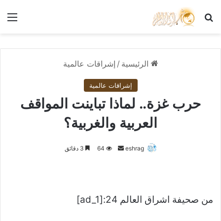
بحث عن
الق
الرئيسية
/
إشراقات عالمية
إشراقات عالمية
حرب غزة.. لماذا تباينت المواقف
العربية والغربية؟
أرسل
eshrag
64
3 دقائق
بريدا
إلكترونيا
من صحيفة اشراق العالم 24:[ad_1]