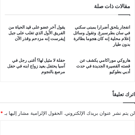
مقالات ذات صلة
انفجار يلحق أضرارا بمبنى سكني
يقول آخر عضو على قيد الحياة من
في سان بطرسبرغ. وتقول وسائل
الفريق الأول الذي تغلب على جبل
إعلام محلية إنه كان هجوما بطائرة
إيفرست إنه مزدحم وقذر الآن
بدون طيار
هاروكي موراكامي يكشف عن
حفلة لا مثيل لها؟ أغنى رجل في
قصته القصيرة الجديدة في حدث
آسيا يحتفل بعيد زواج ابنه في حفل
أدبي بطوكيو
مرصع بالنجوم
اترك تعليقاً
لن يتم نشر عنوان بريدك الإلكتروني.
الحقول الإلزامية مشار إليها بـ
*
ا
ل