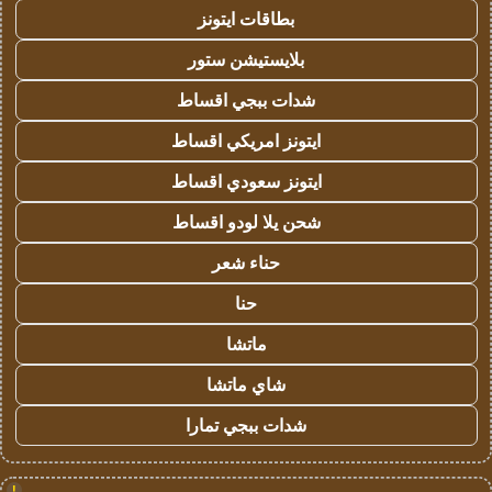
بطاقات ايتونز
بلايستيشن ستور
شدات ببجي اقساط
ايتونز امريكي اقساط
ايتونز سعودي اقساط
شحن يلا لودو اقساط
حناء شعر
حنا
ماتشا
شاي ماتشا
شدات ببجي تمارا
!