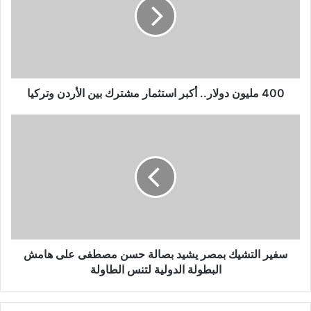
أكبر
استثمار
مشترك
بين
الأردن
وتركيا
400 مليون دولار.. أكبر استثمار مشترك بين الأردن وتركيا
سفير
التشيك
بمصر
يشيد
بصالة
حسن
مصطفى
على
هامش
البطولة
سفير التشيك بمصر يشيد بصالة حسن مصطفى على هامش
الدولية
البطولة الدولية لتنس الطاولة
لتنس
الطاولة