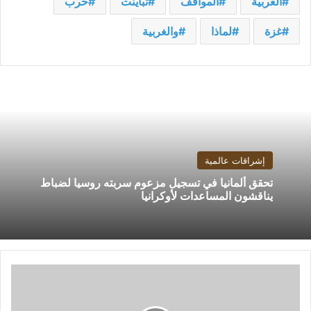
العربية
المواقف
تباينت
حرب
غزة
لماذا
والغربية
إشراقات عالمية
تحقق ألمانيا في تسجيل مزعوم سربته روسيا لضباط
يناقشون المساعدات لأوكرانيا
400
مليون
دولار..