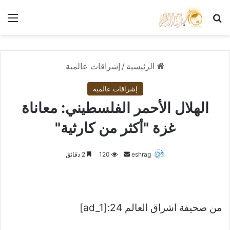
بحث عن
الق
الرئيسية
/
إشراقات عالمية
إشراقات عالمية
الهلال الأحمر الفلسطيني: معاناة
غزة "أكثر من كارثية"
أرسل
eshrag
120
2 دقائق
بريدا
إلكترونيا
من صحيفة اشراق العالم 24:[ad_1]