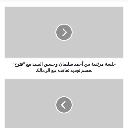
جلسة
مرتقبة
بين
أحمد
سليمان
وحسين
السيد
مع
"فتوح"
لحسم
جلسة مرتقبة بين أحمد سليمان وحسين السيد مع "فتوح"
تجديد
لحسم تجديد تعاقده مع الزمالك
تعاقده
مع
المشاريع
الزمالك
الصغيرة
والمتوسطة
تساهم
بـ
45%
بالاقتصادات
العربية