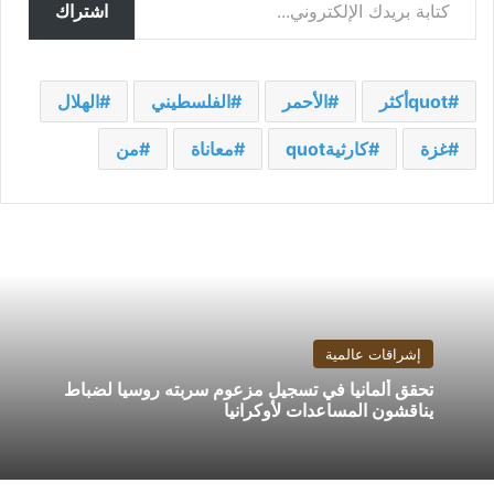
اشتراك
quotأكثر
الأحمر
الفلسطيني
الهلال
غزة
كارثيةquot
معاناة
من
إشراقات عالمية
تحقق ألمانيا في تسجيل مزعوم سربته روسيا لضباط
يناقشون المساعدات لأوكرانيا