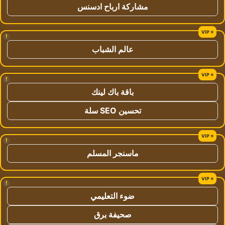
مشاركة ارباح ادسنس
!
عالم الشباب
!
باقة باك لينك
تحسين SEO سلة
!
ماسنجر المسلم
!
ضوء التعليمي
صحيفة برق