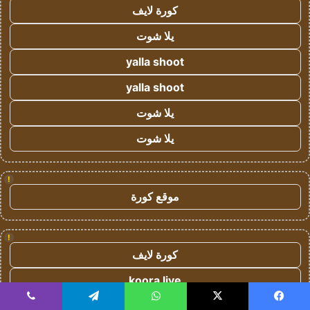
كورة لايف
يلا شوت
yalla shoot
yalla shoot
يلا شوت
يلا شوت
!
موقع كورة
!
كورة لايف
koora live
kora live
يسبوك
‫X
واتساب
تيلقرام
ڤايبر