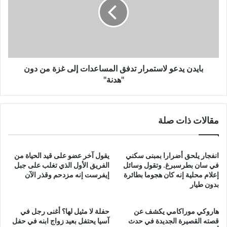
تدفق
المساعدات
إلى
غزة
من
دون
"هدنة"
بايدن يدعو لاستمرار تدفق المساعدات إلى غزة من دون
"هدنة"
مقالات ذات صلة
انفجار يلحق أضرارا بمبنى سكني
يقول آخر عضو على قيد الحياة من
في سان بطرسبرغ. وتقول وسائل
الفريق الأول الذي تغلب على جبل
إعلام محلية إنه كان هجوما بطائرة
إيفرست إنه مزدحم وقذر الآن
بدون طيار
هاروكي موراكامي يكشف عن
حفلة لا مثيل لها؟ أغنى رجل في
قصته القصيرة الجديدة في حدث
آسيا يحتفل بعيد زواج ابنه في حفل