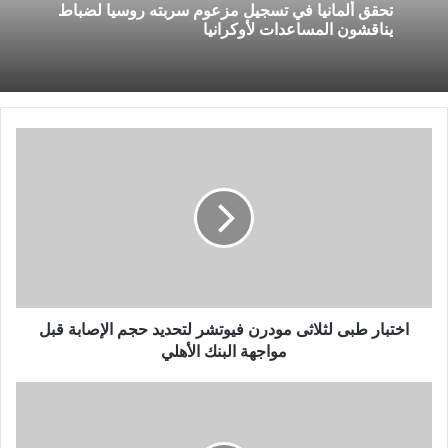
تحقق ألمانيا في تسجيل مزعوم سربته روسيا لضباط
يناقشون المساعدات لأوكرانيا
اختبار
طبى
لثلاثى
مودرن
فيوتشر
لتحديد
حجم
الإصابة
قبل
مواجهة
اختبار طبى لثلاثى مودرن فيوتشر لتحديد حجم الإصابة قبل
البنك
مواجهة البنك الأهلي
الأهلي
بايدن
يدعو
لاستمرار