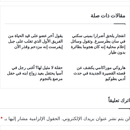
مقالات ذات صلة
انفجار يلحق أضرارا بمبنى سكني
يقول آخر عضو على قيد الحياة من
في سان بطرسبرغ. وتقول وسائل
الفريق الأول الذي تغلب على جبل
إعلام محلية إنه كان هجوما بطائرة
إيفرست إنه مزدحم وقذر الآن
بدون طيار
هاروكي موراكامي يكشف عن
حفلة لا مثيل لها؟ أغنى رجل في
قصته القصيرة الجديدة في حدث
آسيا يحتفل بعيد زواج ابنه في حفل
أدبي بطوكيو
مرصع بالنجوم
اترك تعليقاً
لن يتم نشر عنوان بريدك الإلكتروني.
الحقول الإلزامية مشار إليها بـ
*
ا