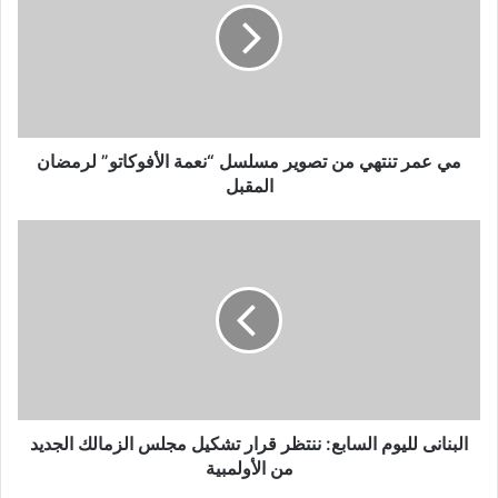
من
تصوير
مسلسل
“نعمة
الأفوكاتو”
لرمضان
المقبل
مي عمر تنتهي من تصوير مسلسل “نعمة الأفوكاتو” لرمضان
المقبل
البنانى
لليوم
السابع:
ننتظر
قرار
تشكيل
مجلس
الزمالك
الجديد
من
البنانى لليوم السابع: ننتظر قرار تشكيل مجلس الزمالك الجديد
الأولمبية
من الأولمبية