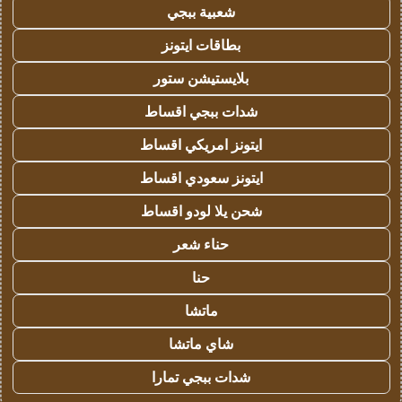
شعبية ببجي
بطاقات ايتونز
بلايستيشن ستور
شدات ببجي اقساط
ايتونز امريكي اقساط
ايتونز سعودي اقساط
شحن يلا لودو اقساط
حناء شعر
حنا
ماتشا
شاي ماتشا
شدات ببجي تمارا