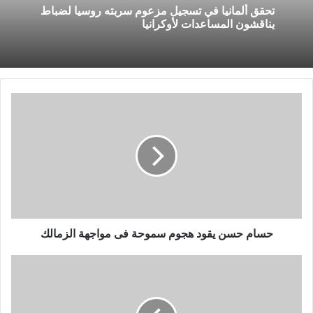
تحقق ألمانيا في تسجيل مزعوم سربته روسيا لضباط
يناقشون المساعدات لأوكرانيا
حسام
حسن
يقود
هجوم
سموحة
فى
مواجهة
الزمالك
حسام حسن يقود هجوم سموحة فى مواجهة الزمالك
الأهلي
يهنئ
مجلس
الزمالك