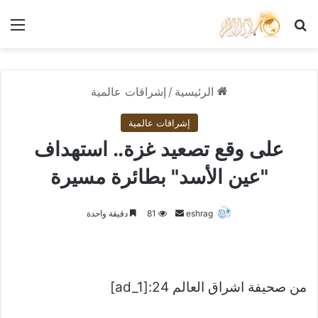
بحث عن
الق
الرئيسية
/
إشراقات عالمية
إشراقات عالمية
على وقع تصعيد غزة.. استهداف
"عين الأسد" بطائرة مسيرة
أرسل
eshrag
81
دقيقة واحدة
بريدا
إلكترونيا
من صحيفة اشراق العالم 24:[ad_1]