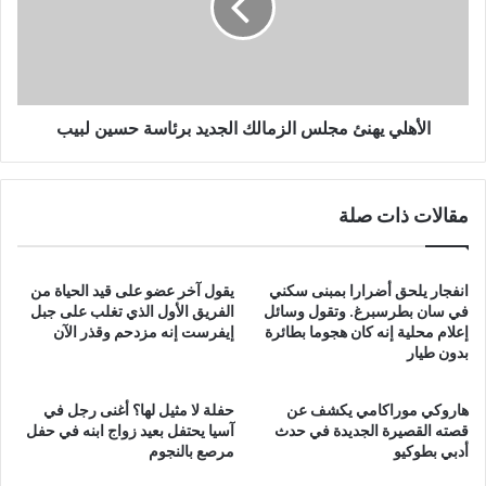
الجديد
برئاسة
حسين
لبيب
الأهلي يهنئ مجلس الزمالك الجديد برئاسة حسين لبيب
مقالات ذات صلة
انفجار يلحق أضرارا بمبنى سكني
يقول آخر عضو على قيد الحياة من
في سان بطرسبرغ. وتقول وسائل
الفريق الأول الذي تغلب على جبل
إعلام محلية إنه كان هجوما بطائرة
إيفرست إنه مزدحم وقذر الآن
بدون طيار
هاروكي موراكامي يكشف عن
حفلة لا مثيل لها؟ أغنى رجل في
قصته القصيرة الجديدة في حدث
آسيا يحتفل بعيد زواج ابنه في حفل
أدبي بطوكيو
مرصع بالنجوم