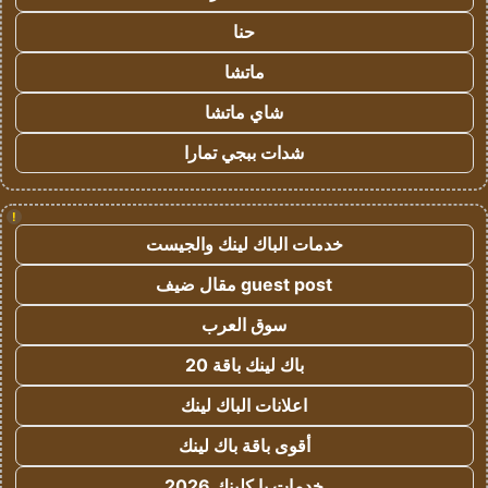
حنا
ماتشا
شاي ماتشا
شدات ببجي تمارا
!
خدمات الباك لينك والجيست
guest post مقال ضيف
سوق العرب
باك لينك باقة 20
اعلانات الباك لينك
أقوى باقة باك لينك
خدمات با كلينك 2026