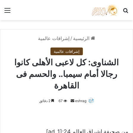
بحث عن
الق
الرئيسية
/
إشراقات عالمية
إشراقات عالمية
الشناوى: كل لاعبى الأهلى كانوا
رجالا أمام سيمبا.. والحسم فى
القاهرة
أرسل
eshrag
67
2 دقائق
بريدا
إلكترونيا
من صحيفة اشراق العالم 24:[ad_1]