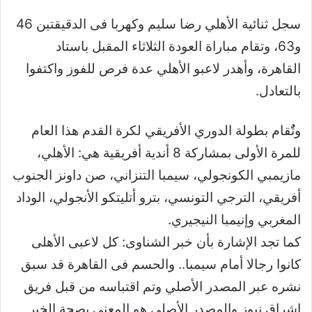
سجل ثنائية الأهلي رضا سليم وكهربا فى الدقيقتين 46
و63، وتقام مباراة العودة الثلاثاء المقبل باستاد
القاهرة، وأهدر لاعبو الأهلي عدة فرص للفوز واكتفوا
بالتعادل.
وتٌُقام بطولة الدوري الأفريقي لكرة القدم هذا العام
للمرة الأولى بمشاركة 8 أندية أفريقية هي: الأهلي،
مازيمبي الكونجولي، سيمبا التنزاني، صن داونز الجنوب
أفريقي، الترجي التونسي، بترو أتليتكو الأنجولي، الوداد
المغربي وإنيمبا النيجيري.
كما تجد الإشارة بأن خبر الشناوى: كل لاعبى الأهلى
كانوا رجالا أمام سيمبا.. والحسم فى القاهرة قد سبق
نشره عبر المصدر الأصلي وتم اقتباسه من قبل فريق
إشراق نيوز والمصدر الأصلي هو المعني بصحة الخبر