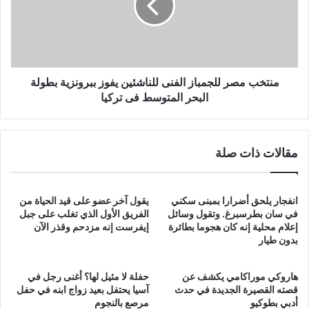
للناشئين
يفوز
ببرونزية
بطولة
البحر
المتوسط
منتخب مصر للجمباز الفنى للناشئين يفوز ببرونزية بطولة
فى
البحر المتوسط فى تركيا
تركيا
مقالات ذات صلة
انفجار يلحق أضرارا بمبنى سكني
يقول آخر عضو على قيد الحياة من
في سان بطرسبرغ. وتقول وسائل
الفريق الأول الذي تغلب على جبل
إعلام محلية إنه كان هجوما بطائرة
إيفرست إنه مزدحم وقذر الآن
بدون طيار
هاروكي موراكامي يكشف عن
حفلة لا مثيل لها؟ أغنى رجل في
قصته القصيرة الجديدة في حدث
آسيا يحتفل بعيد زواج ابنه في حفل
أدبي بطوكيو
مرصع بالنجوم