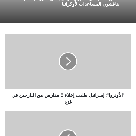
يناقشون المساعدات لأوكرانيا
"الأونروا":
إسرائيل
طلبت
إخلاء
5
مدارس
من
النازحين
في
غزة
"الأونروا": إسرائيل طلبت إخلاء 5 مدارس من النازحين في
غزة
منتخب
مصر
للجمباز
الفنى