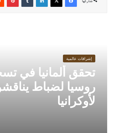
شاركها
أقرأ التالي
إشراقات عالمية
تحقق ألمانيا في تس
روسيا لضباط يناقش
لأوكرانيا