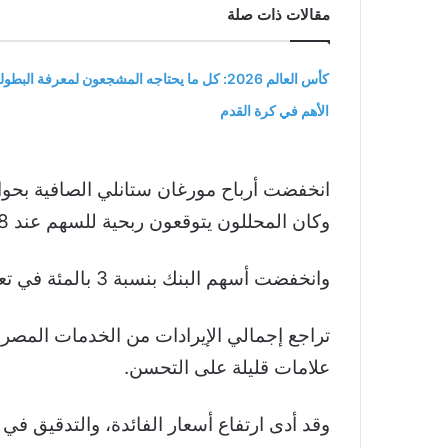
مقالات ذات صلة
كأس العالم 2026: كل ما يحتاجه المشجعون لمعرفة البطول
الأهم في كرة القدم
وكان المحللون يتوقعون ربحية للسهم عند 1.28 دولار وفقًا لبيانات LSEG IBES.
وانخفضت أسهم البنك بنسبة 3 بالمئة في تعاملات ما قبل الافتتاح ببورصة وول ستريت.
علامات قليلة على التحسن.
وقد أدى ارتفاع أسعار الفائدة، والتدقيق في