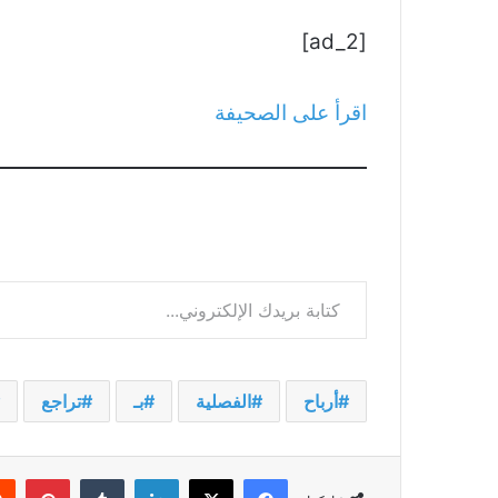
[ad_2]
اقرأ على الصحيفة
كتابة بريدك الإلكتروني...
أرباح
الفصلية
بـ
تراجع
فيسبوك
‫X
لينكدإن
بينت