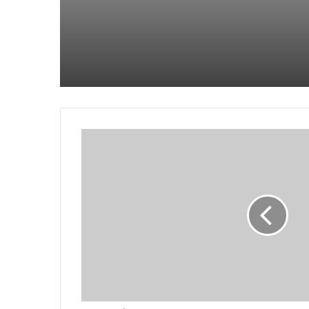
جندي من جنوب أفريقيا يقتل زميله
ويقتل نفسه في شرق الكونغو
والدة نافالني تجلب الزهور إلى قبره
بعد يوم من حضور الآلاف جنازته في
موسكو
يتقدم المتشددون في الانتخابات
البرلمانية الإيرانية التي ربما شهدت
نسبة مشاركة منخفضة بشكل قياسي
مقتل 3 أشخاص في غارة جوية روسية
بطائرة بدون طيار على مدينة أوديسا
الساحلية الأوكرانية