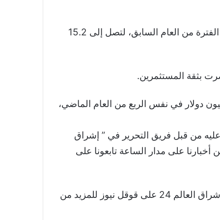
انخفضت رسوم الخدمات المصرفية الاستثمارية العالمية بنسبة 17 بالمئة في الربع الثالث مقارنة بنفس الفترة من العام السابق، لتصل إلى 15.2
رت بثقة المستثمرين.
نك مورغان ستانلي بتخصيص 134 مليون دولار كمخصصات لخسائر الائتمان، ارتفاعًا من 35 مليون دولار في نفس الربع من العام الماضي،
ستانلي الفصلية.. تراجع بـ 9% تم اقتباسه والتعديل عليه من قبل فريق التحرير في ” إشراق
 أخبارنا على مدار الساعة تابعونا على
نشكر لكم اهتمامكم وقراءتكم لخبر 2.4 مليار دولار أرباح مورغان ستانلي الفصلية.. تراجع بـ 9% تابعوا اشراق العالم 24 على قوقل نيوز للمزيد من