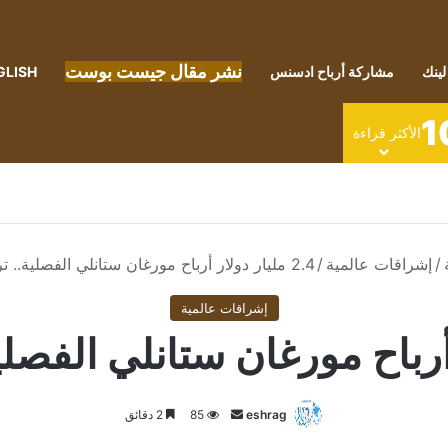
نشر مقال جيست بوست
لينك
مشاركة أرباح ادسنس
GLISH
1
الأكثر قراءة
/
إشراقات عالمية
/
2.4 مليار دولار أرباح مورغان ستانلي الفصلية.. تراجع بـ 9%
إشراقات عالمية
أرسل
eshrag
85
2 دقائق
بريدا