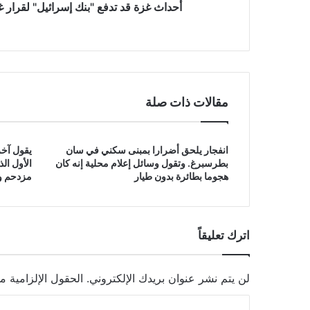
أحداث غزة قد تدفع "بنك إسرائيل" لقرار غير
مقالات ذات صلة
انفجار يلحق أضرارا بمبنى سكني في سان
يقول آخر
بطرسبرغ. وتقول وسائل إعلام محلية إنه كان
الأول ال
هجوما بطائرة بدون طيار
مزدحم وق
اترك تعليقاً
لن يتم نشر عنوان بريدك الإلكتروني.
الحقول الإلزامية مش
ا