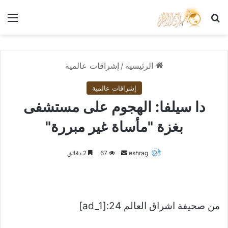
بحث عن
الق
الرئيسية
/
إشراقات عالمية
إشراقات عالمية
دا سيلفا: الهجوم على مستشفى
بغزة "مأساة غير مبررة"
أرسل
eshrag
67
2 دقائق
بريدا
إلكترونيا
من صحيفة اشراق العالم 24:[ad_1]