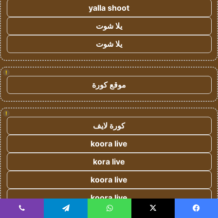
yalla shoot
يلا شوت
يلا شوت
!
موقع كورة
!
كورة لايف
koora live
kora live
koora live
koora live
كورة لايف
يسبوك
‫X
واتساب
تيلقرام
ڤايبر