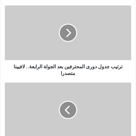
ترتيب
جدول
دورى
المحترفين
بعد
الجولة
الرابعة..
لافيينا
متصدرا
ترتيب جدول دورى المحترفين بعد الجولة الرابعة.. لافيينا
متصدرا
وزير
خارجية
إيران:
يجب
دعم
حق
الشعب
الفلسطيني