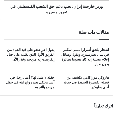
في
تقرير
وزير خارجية إيران: يجب دعم حق الشعب الفلسطيني في
مصيره
تقرير مصيره
مقالات ذات صلة
انفجار يلحق أضرارا بمبنى سكني
يقول آخر عضو على قيد الحياة من
في سان بطرسبرغ. وتقول وسائل
الفريق الأول الذي تغلب على جبل
إعلام محلية إنه كان هجوما بطائرة
إيفرست إنه مزدحم وقذر الآن
بدون طيار
هاروكي موراكامي يكشف عن
حفلة لا مثيل لها؟ أغنى رجل في
قصته القصيرة الجديدة في حدث
آسيا يحتفل بعيد زواج ابنه في حفل
أدبي بطوكيو
مرصع بالنجوم
اترك تعليقاً