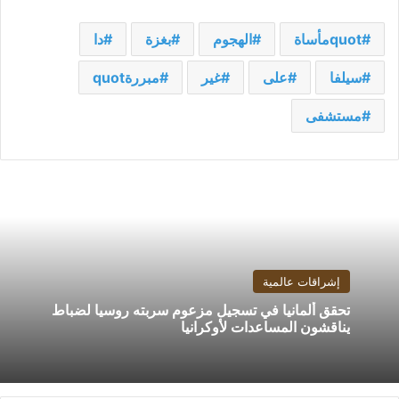
quotمأساة
الهجوم
بغزة
دا
سيلفا
على
غير
مبررةquot
مستشفى
إشراقات عالمية
تحقق ألمانيا في تسجيل مزعوم سربته روسيا لضباط
يناقشون المساعدات لأوكرانيا