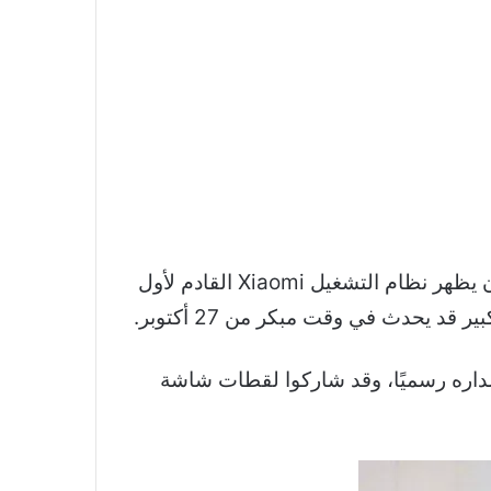
Xiaomi، شركة التكنولوجيا الصينية، على وشك تقديم تجربة برمجية جديدة مع HyperOS. من المقرر أن يظهر نظام التشغيل Xiaomi القادم لأول
ل المتطور هذا قبل إصداره رسميًا، وقد شاركوا لقطات شاشة