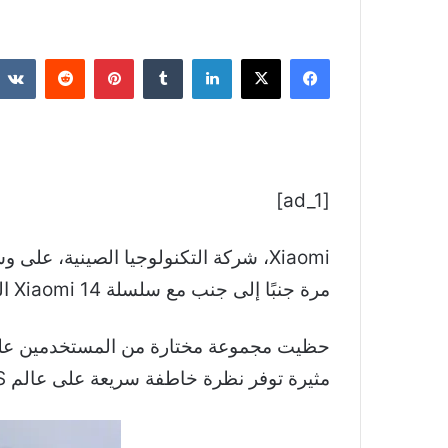
فيسبوك
‫X
لينكدإن
بينتيريست
[ad_1]
مرة جنبًا إلى جنب مع سلسلة Xiaomi 14 التي طال انتظارها، حيث يشير المطلعون إلى أن الكشف الكبير قد يحدث في وقت مبكر من 27 أكتوبر.
مثيرة توفر نظرة خاطفة سريعة على عالم HyperOS المثير للاهتمام.