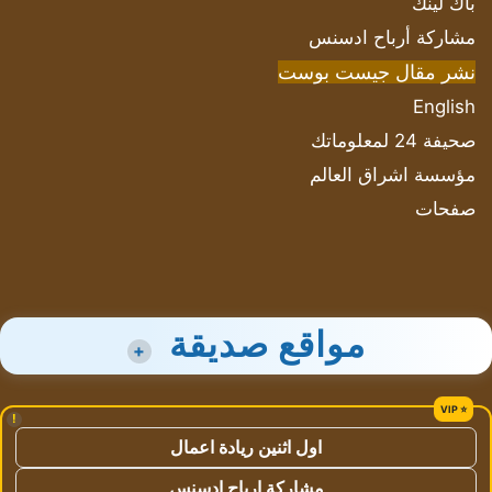
باك لينك
مشاركة أرباح ادسنس
نشر مقال جيست بوست
English
صحيفة 24 لمعلوماتك
مؤسسة اشراق العالم
صفحات
مواقع صديقة
+
!
اول اثنين ريادة اعمال
مشاركة ارباح ادسنس