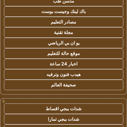
مدسن طب
باك لينك وجيست بوست
مصادر التعليم
مجلة تقنية
يو ان بي الرياضي
موقع حالة للتعليم
اخبار 24 ساعة
هيدب فنون وترفيه
صحيفة العالم
!
شدات ببجي اقساط
شدات ببجي تمارا