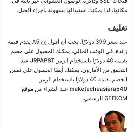
فتحات SSD وذاكرة الوصول العشوائي غير ثابتة في
مكانها، لذا يمكنك استبدالها بسهولة بأجزاء أفضل.
تغليف
عند سعر 399 دولارًا، يجب أن أقول إن A5 يقدم قيمة
زائدة. في الوقت الحالي، يمكنك الحصول على خصم
بقيمة 40 دولارًا باستخدام الرمز
JRPAPST
عند
التحقق من الأمازون. يمكنك أيضًا الحصول على نفس
الخصم بقيمة 40 دولارًا باستخدام الرمز
maketecheasiera540
عند الشراء من موقع
GEEKOM الرسمي.