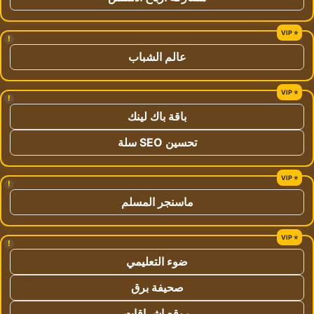
!
عالم الشباب
!
باقة باك لينك
تحسين SEO سلة
!
ماسنجر المسلم
!
ضوء التعليمي
صحيفة برق
موقع اشراقات