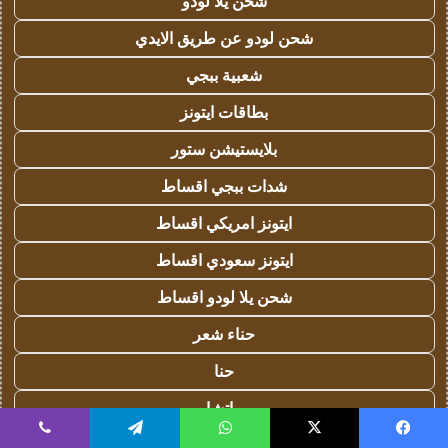
شحن يلا لودو
شحن لودو عن طريق الايدي
شعبية ببجي
بطاقات ايتونز
بلايستيشن ستور
شدات ببجي اقساط
ايتونز امريكي اقساط
ايتونز سعودي اقساط
شحن يلا لودو اقساط
حناء شعر
حنا
ماتشا
شاي ماتشا
يسبوك
‫X
واتساب
تيلقرام
ڤايبر