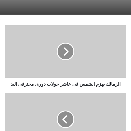
الزمالك
يهزم
الشمس
فى
عاشر
جولات
دورى
محترفى
اليد
الزمالك يهزم الشمس فى عاشر جولات دورى محترفى اليد
خالد
جلال
يعتمد
لائحة
المكافآت
فى