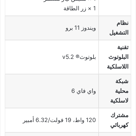
1 × زر الطاقة
نظام
ويندوز 11 برو
التشغيل
تقنية
البلوتوث
بلوتوث® v5.2
اللاسلكية
شبكة
محلية
واي فاي 6
لاسلكية
مشترك
120 واط، 19 فولت/6.32 أمبير
كهربائي