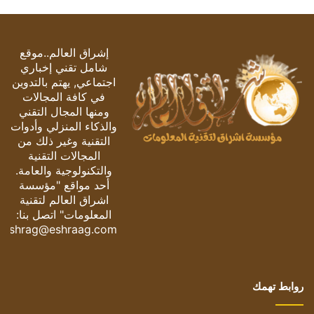
إشراق العالم..موقع
شامل تقني إخباري
اجتماعي, يهتم بالتدوين
في كافة المجالات
ومنها المجال التقني
والذكاء المنزلي وأدوات
التقنية وغير ذلك من
المجالات التقنية
والتكنولوجية والعامة.
أحد مواقع "مؤسسة
اشراق العالم لتقنية
المعلومات" اتصل بنا:
eshrag@eshraag.com
روابط تهمك