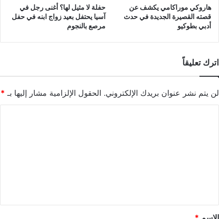
هاروكي موراكامي يكشف عن
حفلة لا مثيل لها؟ أغنى رجل في
قصته القصيرة الجديدة في حدث
آسيا يحتفل بعيد زواج ابنه في حفل
أدبي بطوكيو
مرصع بالنجوم
اترك تعليقاً
لن يتم نشر عنوان بريدك الإلكتروني.
الحقول الإلزامية مشار إليها بـ
*
ا
ل
ت
ع
ل
ي
ق
*
الاسم
*