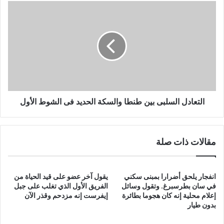
التعادل
السلبى
بين
طنطا
والسكة
الحديد
فى
الشوط
الأول
التعادل السلبى بين طنطا والسكة الحديد فى الشوط الأول
مقالات ذات صلة
انفجار يلحق أضرارا بمبنى سكني
يقول آخر عضو على قيد الحياة من
في سان بطرسبرغ. وتقول وسائل
الفريق الأول الذي تغلب على جبل
إعلام محلية إنه كان هجوما بطائرة
إيفرست إنه مزدحم وقذر الآن
بدون طيار