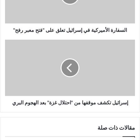
على
"فتح
معبر
رفح"
السفارة الأميركية في إسرائيل تعلق على "فتح معبر رفح"
إسرائيل
تكشف
موقفها
من
"احتلال
غزة"
بعد
الهجوم
البري
إسرائيل تكشف موقفها من "احتلال غزة" بعد الهجوم البري
مقالات ذات صلة