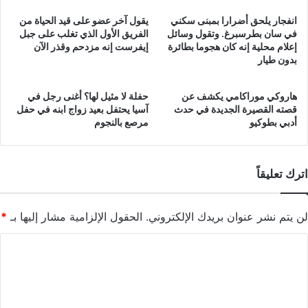
انفجار يلحق أضرارا بمبنى سكني
يقول آخر عضو على قيد الحياة من
في سان بطرسبرغ. وتقول وسائل
الفريق الأول الذي تغلب على جبل
إعلام محلية إنه كان هجوما بطائرة
إيفرست إنه مزدحم وقذر الآن
بدون طيار
هاروكي موراكامي يكشف عن
حفلة لا مثيل لها؟ أغنى رجل في
قصته القصيرة الجديدة في حدث
آسيا يحتفل بعيد زواج ابنه في حفل
أدبي بطوكيو
مرصع بالنجوم
اترك تعليقاً
لن يتم نشر عنوان بريدك الإلكتروني.
الحقول الإلزامية مشار إليها بـ
*
ا
ل
ت
ع