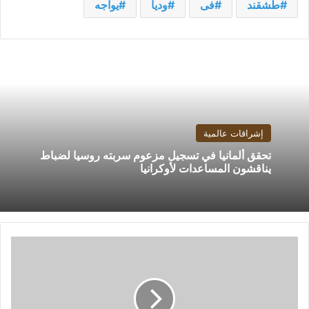
طشقند
فى
وديا
يواجه
إشراقات عالمية
تحقق ألمانيا في تسجيل مزعوم سربته روسيا لضباط
يناقشون المساعدات لأوكرانيا
السفارة
الأميركية
في
إسرائيل
تعلق