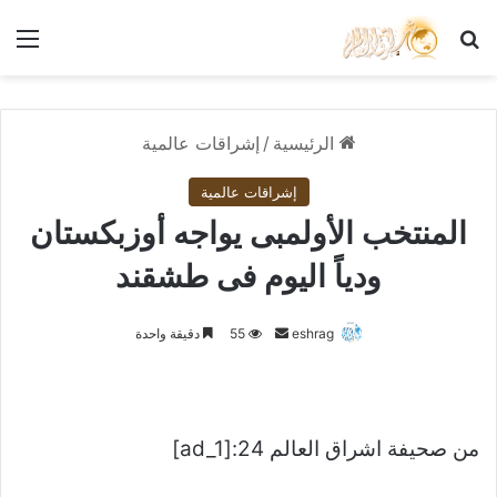
بحث عن
الق
الرئيسية
/
إشراقات عالمية
إشراقات عالمية
المنتخب الأولمبى يواجه أوزبكستان
ودياً اليوم فى طشقند
أرسل
eshrag
55
دقيقة واحدة
بريدا
إلكترونيا
من صحيفة اشراق العالم 24:[ad_1]