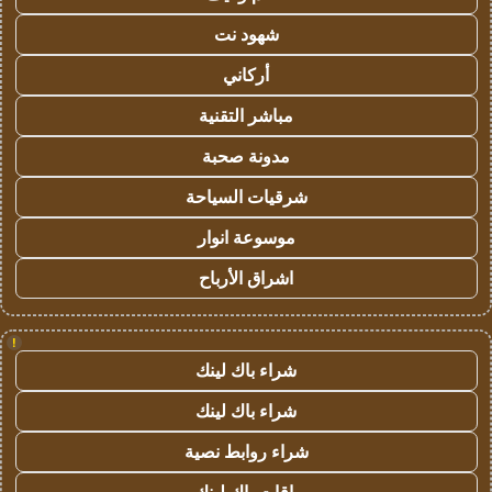
شهود نت
أركاني
مباشر التقنية
مدونة صحبة
شرقيات السياحة
موسوعة انوار
اشراق الأرباح
!
شراء باك لينك
شراء باك لينك
شراء روابط نصية