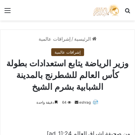
بحث عن
الق
الرئيسية
/
إشراقات عالمية
إشراقات عالمية
وزير الرياضة يتابع استعدادات بطولة
كأس العالم للشطرنج بالمدينة
الشبابية بشرم الشيخ
أرسل
eshrag
64
دقيقة واحدة
بريدا
إلكترونيا
من صحيفة اشراق العالم 24:[ad_1]