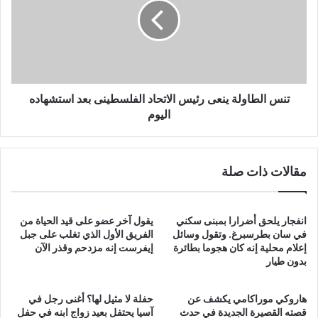
رئيس
الاتحاد
الفلسطينى
بعد
استشهاده
اليوم
تنس الطاولة ينعى رئيس الاتحاد الفلسطينى بعد استشهاده
اليوم
مقالات ذات صلة
انفجار يلحق أضرارا بمبنى سكني
يقول آخر عضو على قيد الحياة من
في سان بطرسبرغ. وتقول وسائل
الفريق الأول الذي تغلب على جبل
إعلام محلية إنه كان هجوما بطائرة
إيفرست إنه مزدحم وقذر الآن
بدون طيار
هاروكي موراكامي يكشف عن
حفلة لا مثيل لها؟ أغنى رجل في
قصته القصيرة الجديدة في حدث
آسيا يحتفل بعيد زواج ابنه في حفل