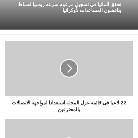
تحقق ألمانيا في تسجيل مزعوم سربته روسيا لضباط
يناقشون المساعدات لأوكرانيا
22
لاعبا
فى
قائمة
غزل
المحلة
استعدادا
لمواجهة
الاتصالات
بالمحترفين
22 لاعبا فى قائمة غزل المحلة استعدادا لمواجهة الاتصالات
بالمحترفين
تنس
الطاولة
ينعى