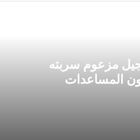
جيل مزعوم سربته
ون المساعدات