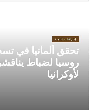
أقرأ التالي
إشراقات عالمية
تحقق ألمانيا في تس
روسيا لضباط يناقش
لأوكرانيا