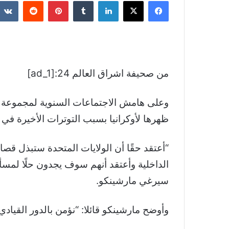
فيسبوك
‫X
لينكدإن
بينتيريست
من صحيفة اشراق العالم 24:[ad_1]
وعلى هامش الاجتماعات السنوية لمجموعة الب
ظهرها لأوكرانيا بسبب التوترات الأخيرة في 
“أعتقد حقًا أن الولايات المتحدة ستبذل قصا
الداخلية وأعتقد أنهم سوف يجدون حلًا لمسأل
سيرغي مارشينكو.
وأوضح مارشينكو قائلا: “نؤمن بالدور القيادي