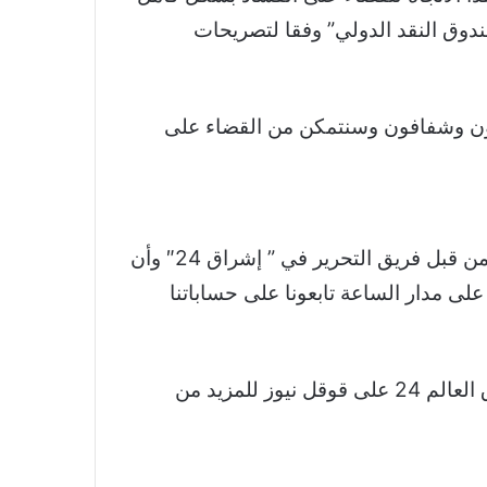
ندوق النقد الدولي” وفقا لتصريحات
تحون وشفافون وسنتمكن من القضاء على
والجدير بالذكر أن خبر هل أوكرانيا قلقة من انتقال الدعم الأميركي لإسرائيل؟ تم اقتباسه والتعديل عليه من قبل فريق التحرير في ” إشراق 24″ وأن
لى مدار الساعة تابعونا على حساباتنا
نشكر لكم اهتمامكم وقراءتكم لخبر هل أوكرانيا قلقة من انتقال الدعم الأميركي لإسرائيل؟ تابعوا اشراق العالم 24 على قوقل نيوز للمزيد من