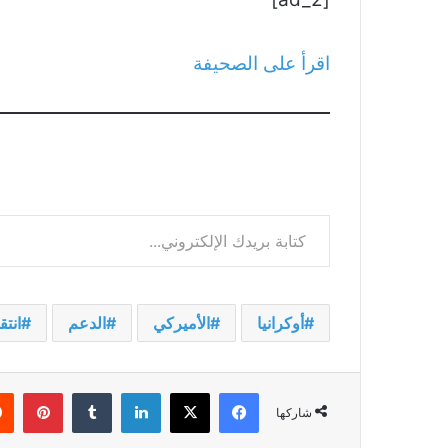
اقرأ على الصحيفة
كتابة بريدك الإلكتروني...
أوكرانيا
الأميركي
الدعم
انتق
فيسبوك
‫X
لينكدإن
بينت
شاركها