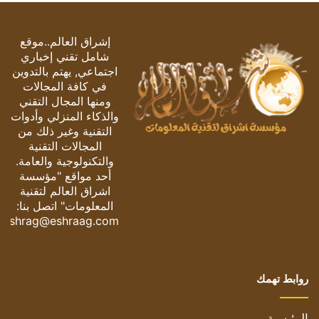
إشراق العالم..موقع
شامل تقني إخباري
اجتماعي, يهتم بالتدوين
في كافة المجالات
ومنها المجال التقني
والذكاء المنزلي وأدوات
التقنية وغير ذلك من
المجالات التقنية
والتكنولوجية والعامة.
أحد مواقع "مؤسسة
اشراق العالم لتقنية
المعلومات" اتصل بنا:
eshrag@eshraag.com
روابط تهمك
الرئيسية