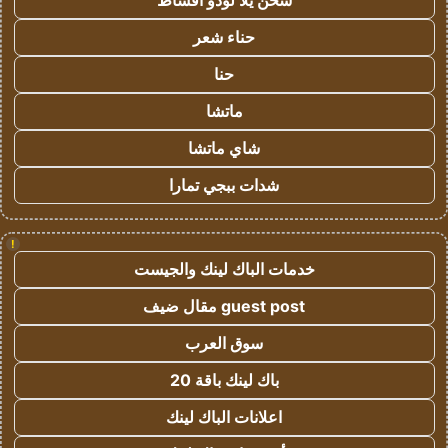
شحن يلا لودو اقساط
حناء شعر
حنا
ماتشا
شاي ماتشا
شدات ببجي تمارا
!
خدمات الباك لينك والجيست
guest post مقال ضيف
سوق العرب
باك لينك باقة 20
اعلانات الباك لينك