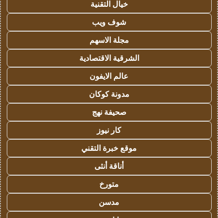
خيال التقنية
شوف ويب
مجلة الاسهم
الشرقية الاقتصادية
عالم الايفون
مدونة كوكان
صحيفة نهج
كار نيوز
موقع خبرة التقني
أناقة أنثى
متورخ
مدسن