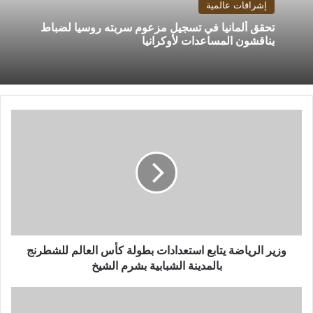
إشراقات عالمية
تحقق ألمانيا في تسجيل مزعوم سربته روسيا لضباط
يناقشون المساعدات لأوكرانيا
وزير
الرياضة
يتابع
استعدادات
بطولة
كأس
العالم
للشطرنج
بالمدينة
الشبابية
وزير الرياضة يتابع استعدادات بطولة كأس العالم للشطرنج
بشرم
بالمدينة الشبابية بشرم الشيخ
الشيخ
الوساطة
الروسية