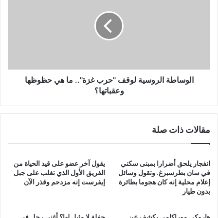
لوقف
"حرب
غزة"..
ما
هي
حظوظها
وعقباتها؟
الوساطة الروسية لوقف "حرب غزة".. ما هي حظوظها
وعقباتها؟
مقالات ذات صلة
انفجار يلحق أضرارا بمبنى سكني
يقول آخر عضو على قيد الحياة من
في سان بطرسبرغ. وتقول وسائل
الفريق الأول الذي تغلب على جبل
إعلام محلية إنه كان هجوما بطائرة
إيفرست إنه مزدحم وقذر الآن
بدون طيار
هاروكي موراكامي يكشف عن
حفلة لا مثيل لها؟ أغنى رجل في