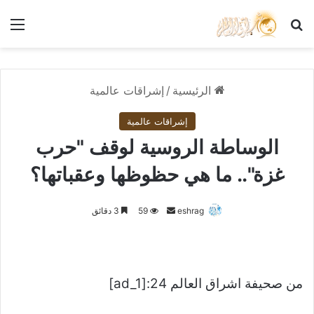
بحث عن
الق
الرئيسية
/
إشراقات عالمية
إشراقات عالمية
الوساطة الروسية لوقف "حرب
غزة".. ما هي حظوظها وعقباتها؟
أرسل
eshrag
59
3 دقائق
بريدا
إلكترونيا
من صحيفة اشراق العالم 24:[ad_1]