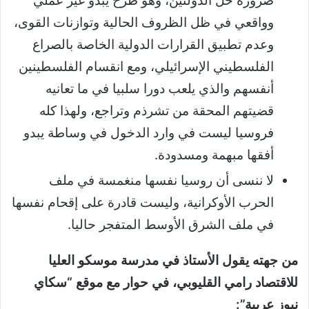
ضرورة حل الدولتين، وهو طرح يبدو غير عملي
وواقعي في ظل الظروف الحالية وتوازنات القوى،
وعدم تطبيق القرارات الدولية الخاصة بالصراع
الفلسطيني الإسرائيلي، ومع انقسام الفلسطينين
أنفسهم والذي يلعب دورا سلبيا في ما تعانيه
قضيتهم المحقة من تشرذم وتراجع، ولهذا كله
فروسيا ليست في وارد الدخول في وساطة يبدو
أفقها مبهمة ومسدودة.
لا ننسى أن روسيا نفسها منغمسة في ملف
الحرب الأوكرانية، وليست قادرة على إقحام نفسها
في ملف الشرق الأوسط المتفجر حاليا.
من جهته يقول الأستاذ في مدرسة موسكو العليا
للاقتصاد رامي القليوبي، في حوار مع موقع “سكاي
نيوز عربية”: