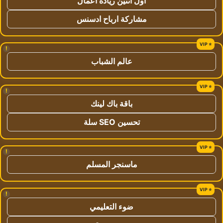
اول اثنين ريادة اعمال
مشاركة ارباح ادسنس
!
عالم الشباب
!
باقة باك لينك
تحسين SEO سلة
!
ماسنجر المسلم
!
ضوء التعليمي