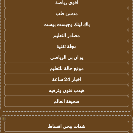
اقوى رياضة
مدسن طب
باك لينك وجيست بوست
مصادر التعليم
مجلة تقنية
يو ان بي الرياضي
موقع حالة للتعليم
اخبار 24 ساعة
هيدب فنون وترفيه
صحيفة العالم
!
شدات ببجي اقساط