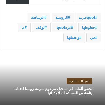
quotحرب
الروسية
الوساطة
حظوظها
غزةquot.
لوقف
ما
هي
وعقباتها
إشراقات عالمية
تحقق ألمانيا في تسجيل مزعوم سربته روسيا لضباط
يناقشون المساعدات لأوكرانيا