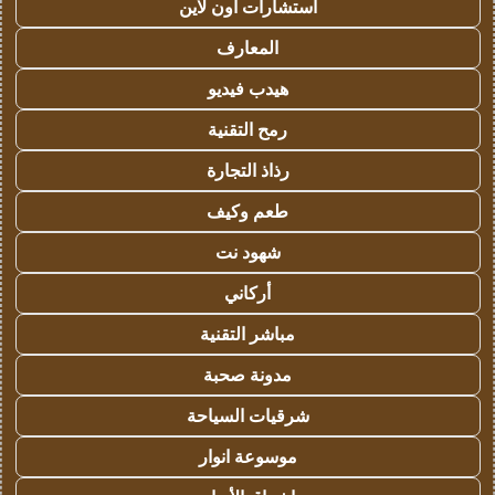
استشارات اون لاين
المعارف
هيدب فيديو
رمح التقنية
رذاذ التجارة
طعم وكيف
شهود نت
أركاني
مباشر التقنية
مدونة صحبة
شرقيات السياحة
موسوعة انوار