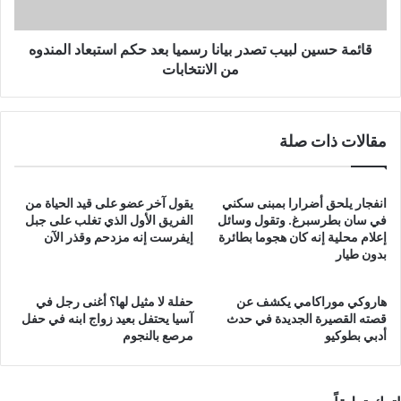
حكم
استبعاد
المندوه
قائمة حسين لبيب تصدر بيانا رسميا بعد حكم استبعاد المندوه
من
من الانتخابات
الانتخابات
مقالات ذات صلة
انفجار يلحق أضرارا بمبنى سكني
يقول آخر عضو على قيد الحياة من
في سان بطرسبرغ. وتقول وسائل
الفريق الأول الذي تغلب على جبل
إعلام محلية إنه كان هجوما بطائرة
إيفرست إنه مزدحم وقذر الآن
بدون طيار
هاروكي موراكامي يكشف عن
حفلة لا مثيل لها؟ أغنى رجل في
قصته القصيرة الجديدة في حدث
آسيا يحتفل بعيد زواج ابنه في حفل
أدبي بطوكيو
مرصع بالنجوم